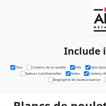
Include 
Titre
Contenu de la recette
Info
Descripti
Valeurs nutritionnelles
Notes
Contenu é
Biographie de l’auteur/autrice
Blancs de poulet