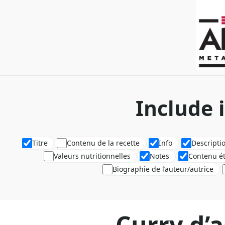
Include 
Titre
Contenu de la recette
Info
Descripti
Valeurs nutritionnelles
Notes
Contenu é
Biographie de l’auteur/autrice
Curry d’