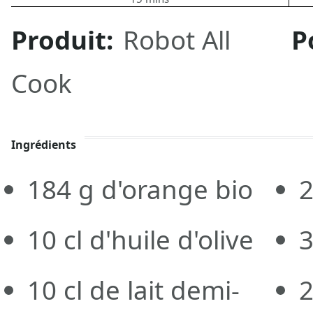
Produit:
Robot All
P
Cook
Ingrédients
184
g d'orange bio
10
cl d'huile d'olive
10
cl de lait demi-