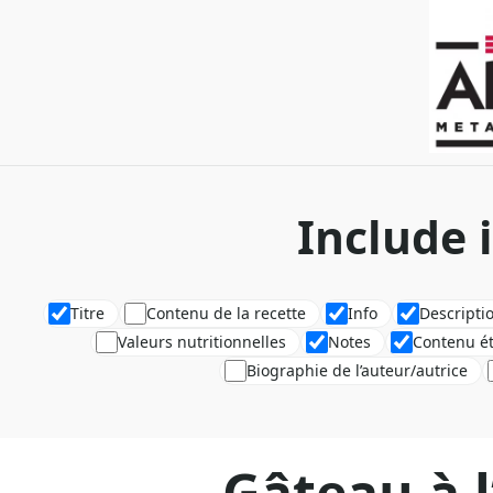
Include 
Titre
Contenu de la recette
Info
Descripti
Valeurs nutritionnelles
Notes
Contenu é
Biographie de l’auteur/autrice
Gâteau à 