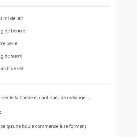
0
ml
de lait
g
de beurre
cre perlé
g
de sucre
pinch
de sel
rser le lait tiède et continuer de mélanger ;
;
'à ce qu'une boule commence à se former ;