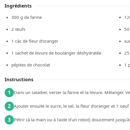
Ingrédients
300
g
de farine
12
2
œufs
50
1
càc
de fleur d'oranger
su
1
sachet de levure de boulanger déshydratée
25
pépites de chocolat
1
Instructions
1
Dans un saladier, verser la farine et la levure. Mélanger. Ve
2
Ajouter ensuite le sucre, le sel, la fleur d'oranger et 1 oeuf 
3
Pétrir (à la main ou à l'aide d'un robot) doucement jusqu