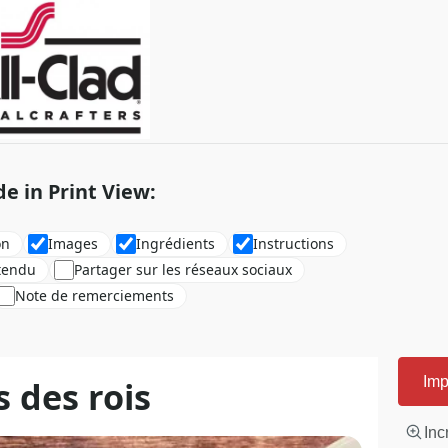
de in Print View:
on
Images
Ingrédients
Instructions
tendu
Partager sur les réseaux sociaux
Note de remerciements
 des rois
Imp
Inc