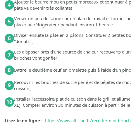
Ajouter le beurre mou en petits morceaux et continuer à pé
4
pâte va devenir très collante) ;
Verser un peu de farine sur un plan de travail et former une
5
placer au réfrigérateur pendant environ 1 heure ;
Diviser ensuite la pâte en 2 pâtons. Constituer 2 petites b
6
"donuts" ;
Les disposer près d'une source de chaleur recouverts d'un 
7
brioches vont gonfler ;
8
Battre le deuxième œuf en omelette puis à l'aide d'un pin
Recouvrir les brioches de sucre perlé et de pépites de choc
9
cuisson ;
Installer l'accessoire/plat de cuisson dans le grill et all
10
XL). Compter environ 30 minutes de cuisson à partir de la
Lisez-le en ligne :
https://www.all-clad.fr/recette/mini-brioch