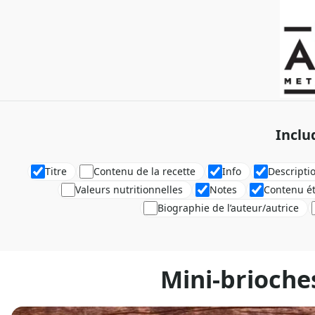
Inclu
Titre
Contenu de la recette
Info
Descripti
Valeurs nutritionnelles
Notes
Contenu é
Biographie de l’auteur/autrice
Mini-brioches