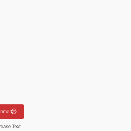
rimer
rease Text