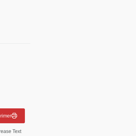
rimer
rease Text