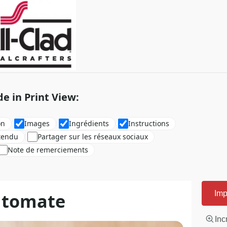
de in Print View:
on
Images
Ingrédients
Instructions
tendu
Partager sur les réseaux sociaux
Note de remerciements
a tomate
Imp
Inc