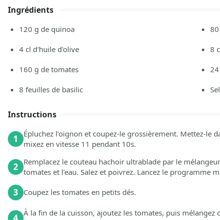
Ingrédients
120
g de quinoa
80
4
cl d'huile d'olive
8
160
g de tomates
24
8
feuilles de basilic
Sel
Instructions
Épluchez l’oignon et coupez-le grossièrement. Mettez-le d
1
mixez en vitesse 11 pendant 10s.
Remplacez le couteau hachoir ultrablade par le mélangeur. A
2
tomates et l’eau. Salez et poivrez. Lancez le programme 
3
Coupez les tomates en petits dés.
À la fin de la cuisson, ajoutez les tomates, puis mélangez
4