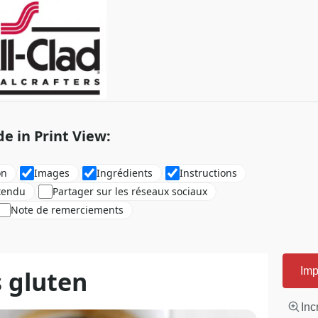
de in Print View:
on
Images
Ingrédients
Instructions
tendu
Partager sur les réseaux sociaux
Note de remerciements
 gluten
Imp
Inc