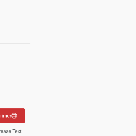
rimer
rease Text