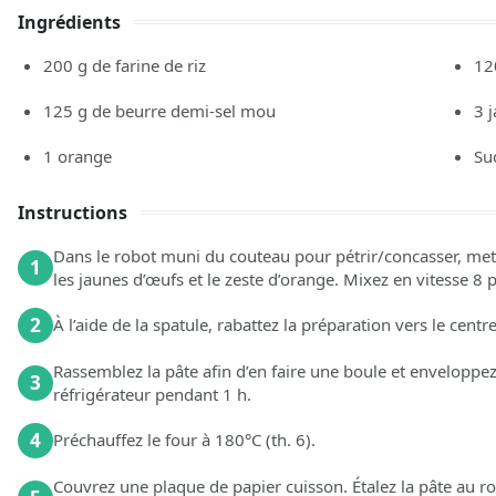
Ingrédients
200
g de farine de riz
12
125
g de beurre demi-sel mou
3
1
orange
Su
Instructions
Dans le robot muni du couteau pour pétrir/concasser, mette
1
les jaunes d’œufs et le zeste d’orange. Mixez en vitesse 8
2
À l’aide de la spatule, rabattez la préparation vers le cen
Rassemblez la pâte afin d’en faire une boule et enveloppez
3
réfrigérateur pendant 1 h.
4
Préchauffez le four à 180°C (th. 6).
Couvrez une plaque de papier cuisson. Étalez la pâte au rou