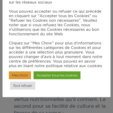
sur les réseaux sociaux
peut remplacer le panais ou le navet
Vous pouvez accepter ou refuser ce qui précède
dans les potées et autres plats cuisinés
en cliquant sur "Accepter tous les Cookies" ou
;
"Refuser les Cookies non nécessaires". Veuillez
noter que si vous refusez les Cookies, nous
Le raifort s’utilise beaucoup pour sa
n'utiliserons que les Cookies nécessaires au bon
racine fraiche râpée qui peut remplacer
fonctionnement du site Web.
la moutarde, en plus fort encore ;
Cliquez sur "Mes Choix" pour plus d'informations
Le topinambour a un goût se
sur les différentes catégories de Cookies et pour
accéder à une sélection plus granulaire. Vous
rapprochant du cœur d’artichaut.
pouvez changer d'avis à tout moment dans notre
centre de préférences. Vous pouvez en savoir
Les légumes à feuilles
plus en lisant notre politique relative aux cookies.
Mes choix
Accepter tous les cookies
Le chou kale et le chou rave sont
aujourd’hui des légumes à la mode : le
Tout refuser
premier pour les antioxydants et les
vertus nutritionnelles qu’il contient. Le
second pour sa facilité de culture et la
finesse de sa saveur ;