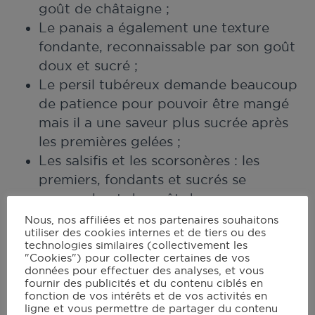
goût de châtaigne ;
Le panais a également une texture
fondante, reconnaissable par son goût
doux et sucré ;
Le persil tubéreux demande beaucoup
de patience pour pouvoir être mangé
mais il a une saveur plus sucrée après
les premières gelées ;
Les salsifis et les scorsonères : les
premiers, fondants et sucrés se
rapprochent du goût du cœur
d’artichaut, le second est plus raffiné
Nous, nos affiliées et nos partenaires souhaitons
utiliser des cookies internes et de tiers ou des
au palais ;
technologies similaires (collectivement les
Le rutabaga a mauvaise réputation
"Cookies") pour collecter certaines de vos
données pour effectuer des analyses, et vous
depuis la seconde guerre mondiale car
fournir des publicités et du contenu ciblés en
il était présent en grande quantité, et la
fonction de vos intérêts et de vos activités en
ligne et vous permettre de partager du contenu
population s’en est lassée. Pourtant, il