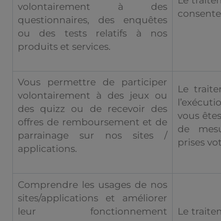
Le traite
volontairement à des
consent
questionnaires, des enquêtes
ou des tests relatifs à nos
produits et services.
Vous permettre de participer
Le trait
volontairement à des jeux ou
l’exécut
des quizz ou de recevoir des
vous êtes
offres de remboursement et de
de mesur
parrainage sur nos sites /
prises v
applications.
Comprendre les usages de nos
sites/applications et améliorer
leur fonctionnement
Le traite