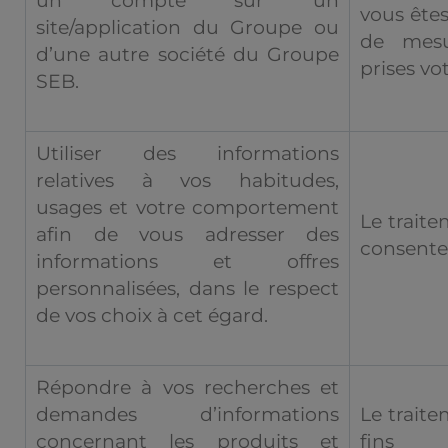
un compte sur un
vous êtes
site/application du Groupe ou
de mesur
d’une autre société du Groupe
prises v
SEB.
Utiliser des informations
relatives à vos habitudes,
usages et votre comportement
Le traite
afin de vous adresser des
consent
informations et offres
personnalisées, dans le respect
de vos choix à cet égard.
Répondre à vos recherches et
demandes d’informations
Le traite
concernant les produits et
fins