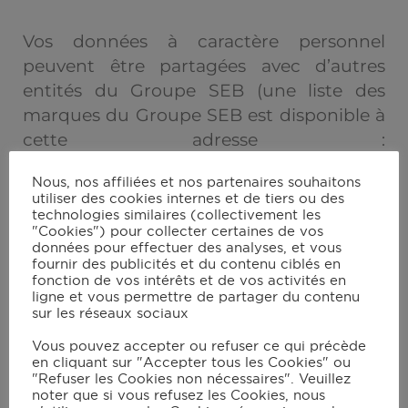
Vos données à caractère personnel
peuvent être partagées avec d’autres
entités du Groupe SEB (une liste des
marques du Groupe SEB est disponible à
cette adresse :
https://www.groupeseb.com/fr/nos-
Nous, nos affiliées et nos partenaires souhaitons
marques
).
utiliser des cookies internes et de tiers ou des
technologies similaires (collectivement les
"Cookies") pour collecter certaines de vos
En outre, en conformité avec la législation
données pour effectuer des analyses, et vous
applicable en matière de protection des
fournir des publicités et du contenu ciblés en
fonction de vos intérêts et de vos activités en
données, les données à caractère
ligne et vous permettre de partager du contenu
personnel peuvent être partagées avec
sur les réseaux sociaux
des destinataires tiers appartenant aux
Vous pouvez accepter ou refuser ce qui précède
catégories suivantes :
en cliquant sur "Accepter tous les Cookies" ou
"Refuser les Cookies non nécessaires". Veuillez
noter que si vous refusez les Cookies, nous