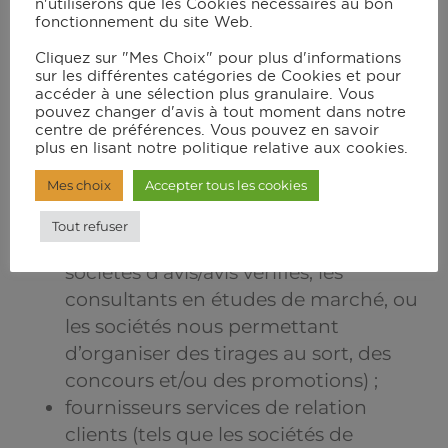
partenaires commerciaux (tels que
n'utiliserons que les Cookies nécessaires au bon
fonctionnement du site Web.
les entreprises participant à des
événements de co-marquage avec le
Cliquez sur "Mes Choix" pour plus d'informations
sur les différentes catégories de Cookies et pour
Groupe) ;
accéder à une sélection plus granulaire. Vous
prestataires techniques (tels que les
pouvez changer d'avis à tout moment dans notre
centre de préférences. Vous pouvez en savoir
sociétés d’hébergement, de sécurité
plus en lisant notre politique relative aux cookies.
et de surveillance informatique, les
Mes choix
Accepter tous les cookies
fournisseurs de logiciels) ;
fournisseurs de services de marketing
Tout refuser
(tels que les agences de publicité, les
sociétés d’avis/avis vérifiés, les
consultants en études de marché, ou
les sociétés nous permettant
d’organiser des tirages au sort, des
concours et/ou des promotions) ;
fournisseurs services de relation
clients (tels que les sociétés de