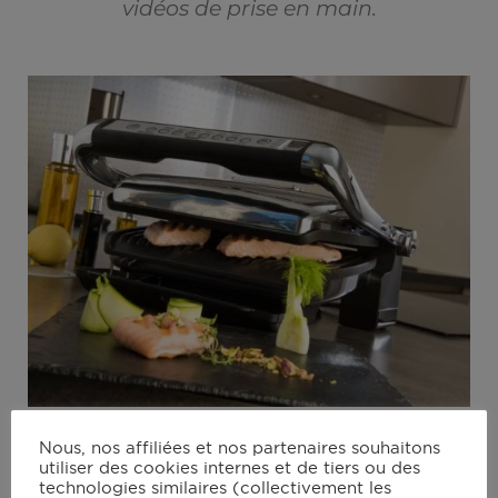
vidéos de prise en main.
Le Robot All Cook
Nous, nos affiliées et nos partenaires souhaitons
utiliser des cookies internes et de tiers ou des
technologies similaires (collectivement les