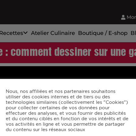
Mon
Recettes
Atelier Culinaire
Boutique / E-shop
B
e : comment dessiner sur une ga
Nous, nos affiliées et nos partenaires souhaitons
utiliser des cookies internes et de tiers ou des
technologies similaires (collectivement les "Cookies")
pour collecter certaines de vos données pour
effectuer des analyses, et vous fournir des publicités
et du contenu ciblés en fonction de vos intérêts et de
vos activités en ligne et vous permettre de partager
du contenu sur les réseaux sociaux