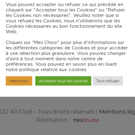
Vous pouvez accepter ou refuser ce qui précède en
cliquant sur "Accepter tous les Cookies" ou "Refuser
les Cookies non nécessaires". Veuillez noter que si
Inscrivez-vous po
– Boutique
vous refusez les Cookies, nous n'utiliserons que les
Cookies nécessaires au bon fonctionnement du site
– Espace
Web.
Partenaire
MAGAZI
Cliquez sur "Mes Choix" pour plus d'informations sur
les différentes catégories de Cookies et pour accéder
DIGIT
à une sélection plus granulaire. Vous pouvez changer
d'avis à tout moment dans notre centre de
préférences. Vous pouvez en savoir plus en lisant
notre politique relative aux cookies.
Mes choix
Accepter tous les cookies
Tout refuser
22 All-Clad – Tous droits réservés |
Mentions lég
Réalisation :
nex
Studio