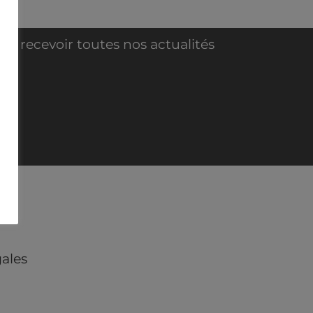
ur recevoir toutes nos actualités
NE
AL
ales