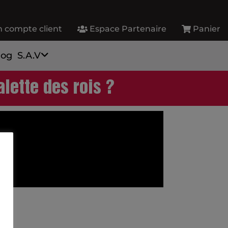
 compte client
Espace Partenaire
Panier
log
S.A.V
lette des rois ?