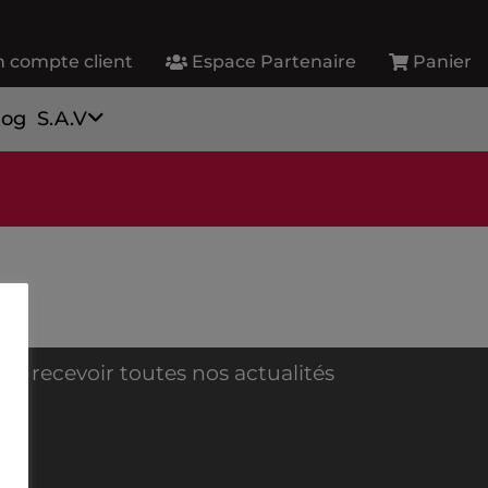
 compte client
Espace Partenaire
Panier
log
S.A.V
ur recevoir toutes nos actualités
NE
AL