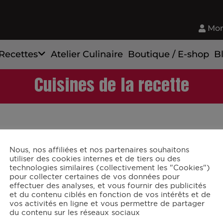
Mon
Recettes
Atelier Culinaire
Boutique / E-shop
B
Cuisines de la recette
Nous, nos affiliées et nos partenaires souhaitons
utiliser des cookies internes et de tiers ou des
technologies similaires (collectivement les "Cookies")
Inscrivez-vous po
– Boutique
pour collecter certaines de vos données pour
– Espace
effectuer des analyses, et vous fournir des publicités
Partenaire
et du contenu ciblés en fonction de vos intérêts et de
vos activités en ligne et vous permettre de partager
MAGAZI
du contenu sur les réseaux sociaux
DIGIT