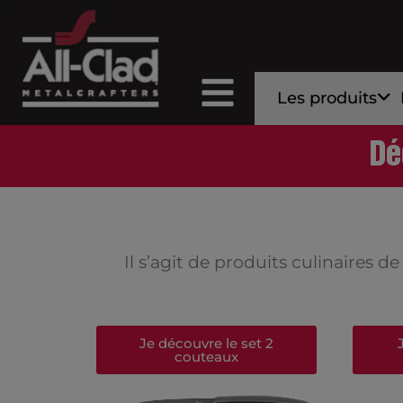
Les produits
Dé
Il s’agit de produits culinaires
Je découvre le set 2
couteaux