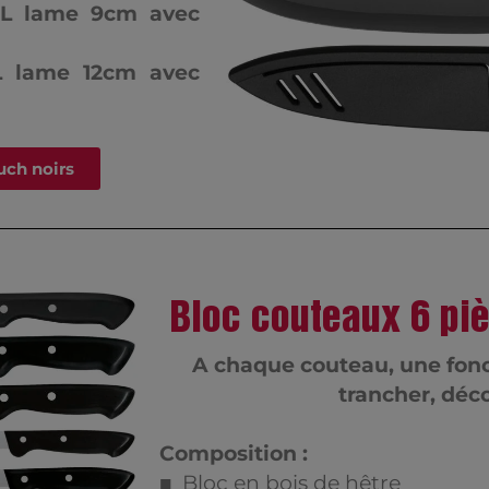
, L lame 9cm avec
L lame 12cm avec
uch noirs
Bloc couteaux 6 p
A chaque couteau, une fonct
trancher, déc
Composition :
■ Bloc en bois de hêtre