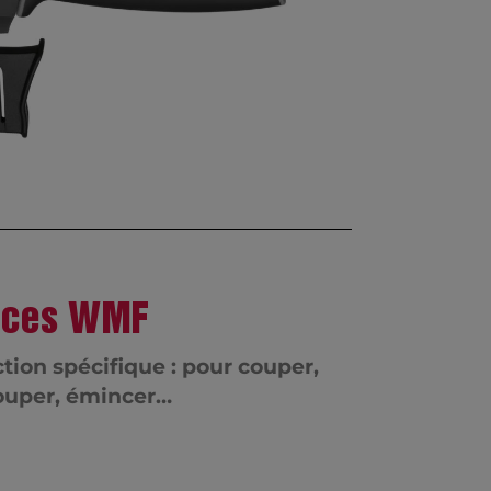
ièces WMF
ion spécifique : pour couper,
ouper, émincer…