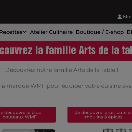
Mon
Recettes
Atelier Culinaire
Boutique / E-shop
B
couvrez la famille Arts de la ta
Découvrez notre famille Arts de la table !
 de la marque WMF pour équiper votre cuisine a
Je découvre le bloc
Je découvre le set pots et
couteaux WMF
moulins à épices