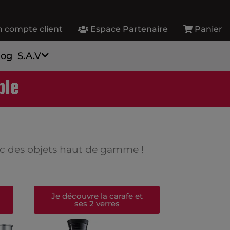
 compte client
Espace Partenaire
Panier
log
S.A.V
ble
vec des objets haut de gamme !
Je découvre la carafe et
ses 2 verres