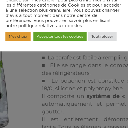
Cliquez sur "Mes Choix" pour plus d'informations sur
les différentes catégories de Cookies et pour accéder
à une sélection plus granulaire. Vous pouvez changer
d'avis à tout moment dans notre centre de
Set carafe et 2 ve
préférences. Vous pouvez en savoir plus en lisant
notre politique relative aux cookies.
Données techniques & spécific
Mes choix
Accepter tous les cookies
Tout refuser
– Carafe en verre env. 1.0l ; H
■ La carafe est facile à remplir
■ Elle se range dans le compa
des réfrigérateurs.
■ Le bouchon est constitué 
18/0, silicone et polypropylène
Il comporte un
système de « 
automatiquement et permet 
goutter.
Il est entièrement démont
facile. Tous les éléments passent