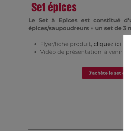
Set épices
Le Set à Epices est constitué d’
épices/saupoudreurs + un set de 3 
Flyer/fiche produit,
cliquez ici
Vidéo de présentation, à venir 
J'achète le set é