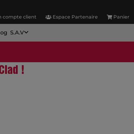
 compte client
Espace Partenaire
Panier
log
S.A.V
Clad !