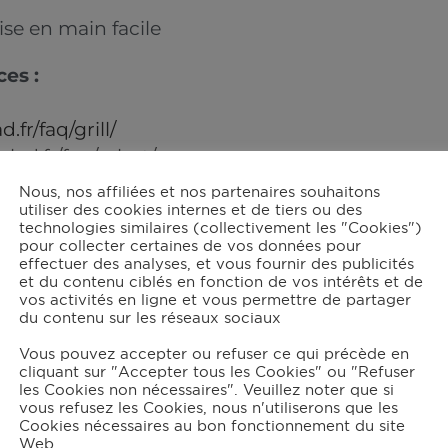
se en main facile
es :
.fr/faq/grill/
clad.fr/faq/robot/
tps://www.all-clad.fr/prise-en-main-des-appareils
Nous, nos affiliées et nos partenaires souhaitons
utiliser des cookies internes et de tiers ou des
tre question ?
technologies similaires (collectivement les "Cookies")
pour collecter certaines de vos données pour
effectuer des analyses, et vous fournir des publicités
nde via notre formulaire SAV
et nous vous répo
et du contenu ciblés en fonction de vos intérêts et de
vos activités en ligne et vous permettre de partager
du contenu sur les réseaux sociaux
anne ?
Vous pouvez accepter ou refuser ce qui précède en
s nous occupons de tout rapidement.
cliquant sur "Accepter tous les Cookies" ou "Refuser
les Cookies non nécessaires". Veuillez noter que si
vous refusez les Cookies, nous n'utiliserons que les
z :
Cookies nécessaires au bon fonctionnement du site
Web.