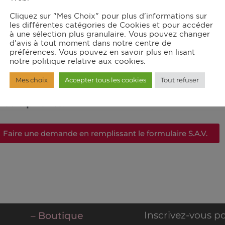
rs de l’expédition)
Cliquez sur "Mes Choix" pour plus d'informations sur
fectueux ou abîmé)
les différentes catégories de Cookies et pour accéder
à une sélection plus granulaire. Vous pouvez changer
d'avis à tout moment dans notre centre de
 le pied gauche du grill ou sous le robot)
préférences. Vous pouvez en savoir plus en lisant
notre politique relative aux cookies.
Mes choix
Accepter tous les cookies
Tout refuser
notre priorité
.
Faire une demande en remplissant le formulaire S.A.V.
Inscrivez-vous po
– Boutique