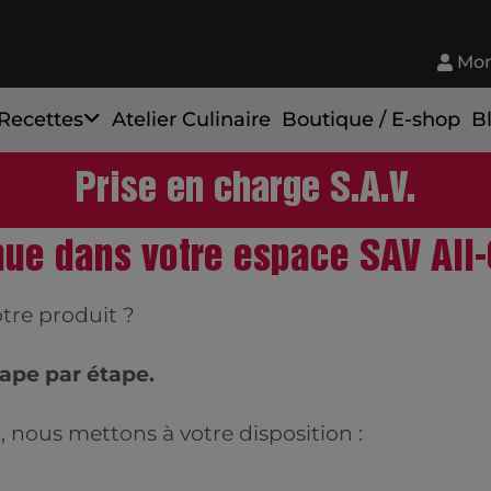
Mon
Recettes
Atelier Culinaire
Boutique / E-shop
B
Prise en charge S.A.V.
ue dans votre espace SAV All-
tre produit ?
ape par étape.
nous mettons à votre disposition :