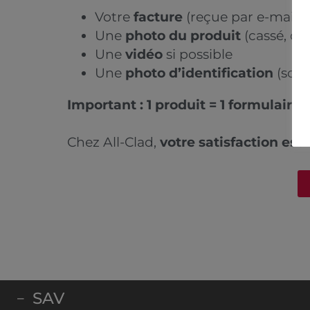
Votre
facture
(reçue par e-mail lo
Une
photo du produit
(cassé, dé
Une
vidéo
si possible
Une
photo d’identification
(sous
Important : 1 produit = 1 formulaire
Chez All-Clad,
votre satisfaction est 
SAV
–