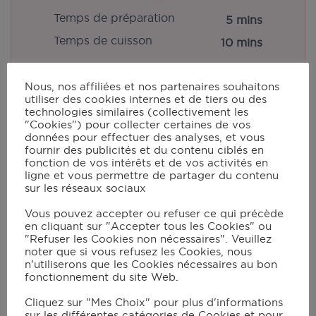
Temps de préparation
5 mins
Temps de cuisson
10 mins
Nous, nos affiliées et nos partenaires souhaitons
utiliser des cookies internes et de tiers ou des
Portions:
10
technologies similaires (collectivement les
"Cookies") pour collecter certaines de vos
données pour effectuer des analyses, et vous
fournir des publicités et du contenu ciblés en
fonction de vos intérêts et de vos activités en
Ingrédients
Cook Mode
ligne et vous permettre de partager du contenu
sur les réseaux sociaux
1
ananas
Vous pouvez accepter ou refuser ce qui précède
10
g
de beurre
en cliquant sur "Accepter tous les Cookies" ou
"Refuser les Cookies non nécessaires". Veuillez
sucre roux
noter que si vous refusez les Cookies, nous
bâtonnets de glace ou petits pics à brochettes
n'utiliserons que les Cookies nécessaires au bon
fonctionnement du site Web.
Cliquez sur "Mes Choix" pour plus d'informations
Instructions
sur les différentes catégories de Cookies et pour