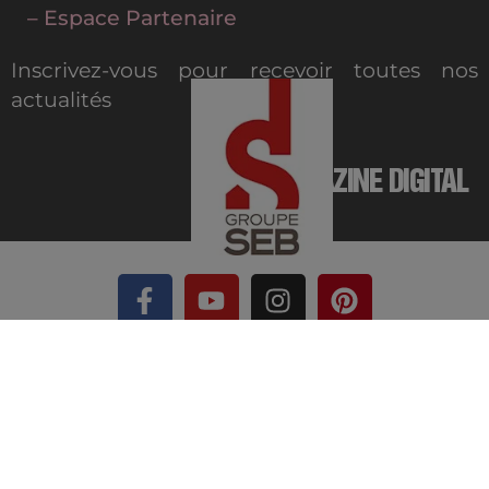
– Espace Partenaire
Inscrivez-vous pour recevoir toutes nos
actualités
MAGAZINE DIGITAL
© 2022 All-Clad – Tous droits réservés |
Mentions légales
Réalisation :
nex
Studio