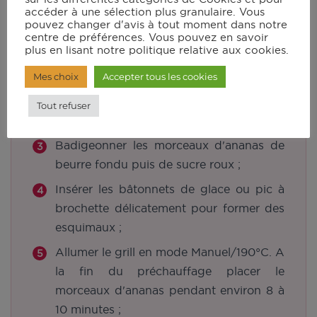
accéder à une sélection plus granulaire. Vous
pouvez changer d'avis à tout moment dans notre
centre de préférences. Vous pouvez en savoir
Découper les extrémités de l'ananas et
plus en lisant notre politique relative aux cookies.
retirer la peau. Retirer également les
petits yeux ;
Mes choix
Accepter tous les cookies
Découper des tranches dans la hauteur
Tout refuser
puis détailler des rectangles ;
Badigeonner les morceaux d'ananas de
beurre fondu puis de sucre roux ;
Insérer les bâtonnets de glace ou pic à
brochette délicatement pour former des
esquimaux ;
Allumer le grill en mode Manuel/190°C. A
la fin du préchauffage placer le
morceaux d'ananas pendant environ 8 à
10 minutes ;