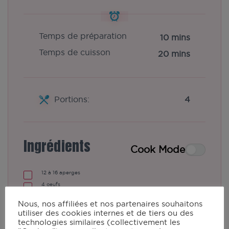
Temps de préparation
10 mins
Temps de cuisson
20 mins
Portions:
4
Ingrédients
Cook Mode
12 à 16
aperges
4
oeufs
ciboulette
Nous, nos affiliées et nos partenaires souhaitons
vinaigrette
utiliser des cookies internes et de tiers ou des
huile d'olive
technologies similaires (collectivement les