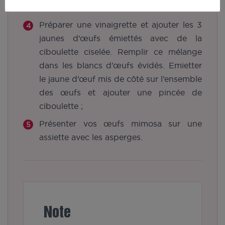
jaunes et réserver un jaune de côté ;
Préparer une vinaigrette et ajouter les 3
jaunes d’œufs émiettés avec de la
ciboulette ciselée. Remplir ce mélange
dans les blancs d’œufs évidés. Emietter
le jaune d’œuf mis de côté sur l’ensemble
des œufs et ajouter une pincée de
ciboulette ;
Présenter vos œufs mimosa sur une
assiette avec les asperges.
Note