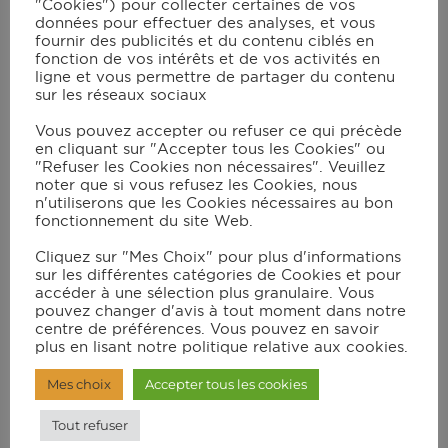
"Cookies") pour collecter certaines de vos
données pour effectuer des analyses, et vous
fournir des publicités et du contenu ciblés en
fonction de vos intérêts et de vos activités en
Instructions
ligne et vous permettre de partager du contenu
sur les réseaux sociaux
Laver les asperges, couper la partie dure
Vous pouvez accepter ou refuser ce qui précède
du pied et les éplucher. Les badigeonner
en cliquant sur "Accepter tous les Cookies" ou
"Refuser les Cookies non nécessaires". Veuillez
ensuite d’huile d’olive ;
noter que si vous refusez les Cookies, nous
n'utiliserons que les Cookies nécessaires au bon
Faire cuire en mode « Manuel »/230°C
fonctionnement du site Web.
(pour le grill standard) ou 240°C (pour
Cliquez sur "Mes Choix" pour plus d'informations
le grill XL) pendant env. 10 min suivant
sur les différentes catégories de Cookies et pour
les goûts (al dente ou plutôt fondant) ;
accéder à une sélection plus granulaire. Vous
pouvez changer d'avis à tout moment dans notre
Pendant ce temps, faire cuire les œufs (à
centre de préférences. Vous pouvez en savoir
plus en lisant notre politique relative aux cookies.
dur) pendant 9 min. Puis les passer à
l’eau froide, les écaler et les couper en
Mes choix
Accepter tous les cookies
deux dans le sens de la longueur. Une
Tout refuser
fois ouverts, séparer les blancs des