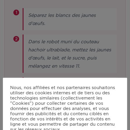
Séparez les blancs des jaunes
d’œufs.
Dans le robot muni du couteau
hachoir ultrablade, mettez les jaunes
d’œufs, le lait, et le sucre, puis
mélangez en vitesse 11.
Ajoutez progressivement la farine et
Nous, nos affiliées et nos partenaires souhaitons
la levure en laissant tourner. Laissez
utiliser des cookies internes et de tiers ou des
technologies similaires (collectivement les
le robot tourner encore 2 min.
"Cookies") pour collecter certaines de vos
Mettez la préparation dans un
données pour effectuer des analyses, et vous
fournir des publicités et du contenu ciblés en
saladier et lavez le robot.
fonction de vos intérêts et de vos activités en
ligne et vous permettre de partager du contenu
sur les réseaux sociaux