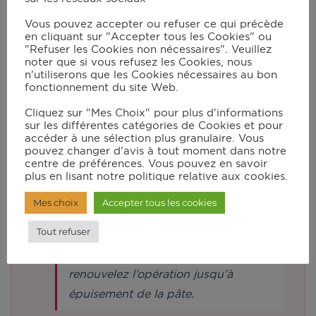
Dans le robot muni du batteur,
Vous pouvez accepter ou refuser ce qui précède
mettez les blancs d’œufs et 1 pincée
en cliquant sur "Accepter tous les Cookies" ou
"Refuser les Cookies non nécessaires". Veuillez
de sel, puis lancez le mode manuel
noter que si vous refusez les Cookies, nous
en vitesse 6 pendant 5 min sans le
n'utiliserons que les Cookies nécessaires au bon
fonctionnement du site Web.
bouchon. Incorporez délicatement
les blancs d’œufs à la pâte.
Cliquez sur "Mes Choix" pour plus d'informations
sur les différentes catégories de Cookies et pour
accéder à une sélection plus granulaire. Vous
pouvez changer d'avis à tout moment dans notre
Faites chauffer une poêle
centre de préférences. Vous pouvez en savoir
légèrement huilée et déposez de
plus en lisant notre politique relative aux cookies.
petits tas de pâte bien espacés. Au
Mes choix
Accepter tous les cookies
bout de quelques min, vérifiez la
Tout refuser
cuisson et retournez les blinis.
Débarrassez sur une assiette et
renouvelez l’opération jusqu’à
épuisement de la pâte.