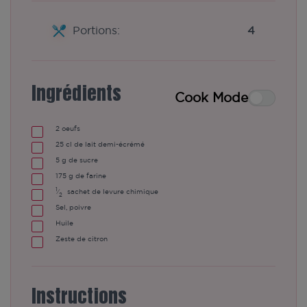
Portions:
4
Ingrédients
Cook Mode
2
oeufs
25
cl de lait demi-écrémé
5
g
de sucre
175
g
de farine
1
⁄
sachet de levure chimique
2
Sel, poivre
Huile
Zeste de citron
Instructions