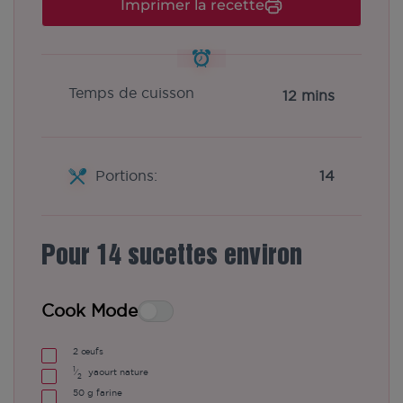
Imprimer la recette
Temps de cuisson
12 mins
Portions:
14
Pour 14 sucettes environ
Cook Mode
2
œufs
1
⁄
yaourt nature
2
50
g
farine