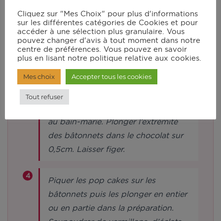
l’autre partie dessus. Sélectionner le
Cliquez sur "Mes Choix" pour plus d'informations
mode manuel à 200°C (230°C pour
sur les différentes catégories de Cookies et pour
accéder à une sélection plus granulaire. Vous
le standard) pendant 12 min environ.
pouvez changer d'avis à tout moment dans notre
Laisser refroidir avant de démouler
centre de préférences. Vous pouvez en savoir
plus en lisant notre politique relative aux cookies.
les boules.
Mes choix
Accepter tous les cookies
Pour l’enrobage / glaçage : faire
Tout refuser
fondre le chocolat au micro-onde ou
au bain-marie. Plonger l’extrémité
des bâtonnets dans le chocolat sur
0,5cm. Laisser figer.
Piquer les pop cakes sur les
bâtonnets puis les plonger en entier
ou en partie dans la préparation.