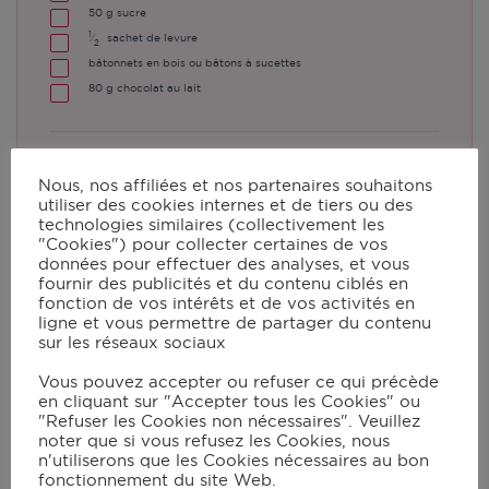
50
g
sucre
1
⁄
sachet de levure
2
bâtonnets en bois ou bâtons à sucettes
80
g
chocolat au lait
Instructions
Nous, nos affiliées et nos partenaires souhaitons
utiliser des cookies internes et de tiers ou des
technologies similaires (collectivement les
"Cookies") pour collecter certaines de vos
Fouetter les œufs et le sucre dans
données pour effectuer des analyses, et vous
un bol pour obtenir un mélange
fournir des publicités et du contenu ciblés en
fonction de vos intérêts et de vos activités en
mousseux. Ajouter le yaourt, et
ligne et vous permettre de partager du contenu
sur les réseaux sociaux
remuer. Incorporer la farine et la
levure, mélanger.
Vous pouvez accepter ou refuser ce qui précède
en cliquant sur "Accepter tous les Cookies" ou
"Refuser les Cookies non nécessaires". Veuillez
noter que si vous refusez les Cookies, nous
Remplir la partie de moule à pop
n'utiliserons que les Cookies nécessaires au bon
cakes non perforée et rabattre
fonctionnement du site Web.