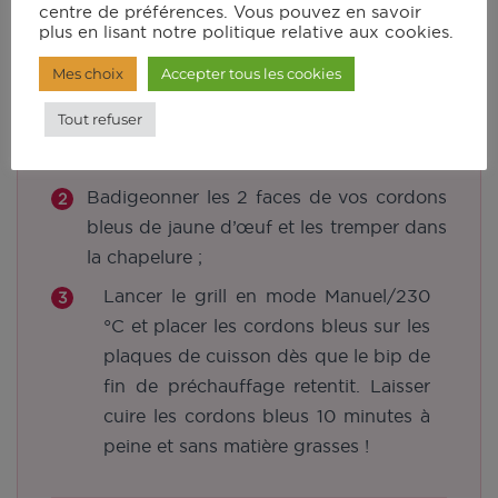
centre de préférences. Vous pouvez en savoir
Instructions
plus en lisant notre politique relative aux cookies.
Mes choix
Accepter tous les cookies
Étaler bien à plat les escalopes, déposer
Tout refuser
dessus le jambon et le fromage et replier
l'escalope en 2 ;
Badigeonner les 2 faces de vos cordons
bleus de jaune d’œuf et les tremper dans
la chapelure ;
Lancer le grill en mode Manuel/230
°C et placer les cordons bleus sur les
plaques de cuisson dès que le bip de
fin de préchauffage retentit. Laisser
cuire les cordons bleus 10 minutes à
peine et sans matière grasses !