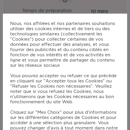
Temps de préparation
10 mins
Temps de cuisson
10 mins
Nous, nos affiliées et nos partenaires souhaitons
utiliser des cookies internes et de tiers ou des
technologies similaires (collectivement les
"Cookies") pour collecter certaines de vos
données pour effectuer des analyses, et vous
Portions:
4
fournir des publicités et du contenu ciblés en
fonction de vos intérêts et de vos activités en
ligne et vous permettre de partager du contenu
sur les réseaux sociaux
Ingrédients
Cook Mode
Vous pouvez accepter ou refuser ce qui précède
en cliquant sur "Accepter tous les Cookies" ou
"Refuser les Cookies non nécessaires". Veuillez
4
escalopes de dindes très fines
noter que si vous refusez les Cookies, nous
4
tranches de jambon blanc
n'utiliserons que les Cookies nécessaires au bon
fonctionnement du site Web.
4
toastinettes emmental à croc monsieur
chapelure
Cliquez sur "Mes Choix" pour plus d'informations
1
jaune d'oeuf
sur les différentes catégories de Cookies et pour
accéder à une sélection plus granulaire. Vous
pouvez changer d'avis à tout moment dans notre