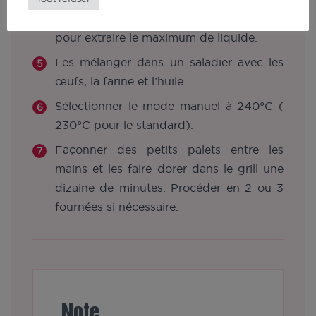
Serrer les légumes râpés entre les mains
pour extraire le maximum de liquide.
Les mélanger dans un saladier avec les
œufs, la farine et l’huile.
Sélectionner le mode manuel à 240°C (
230°C pour le standard).
Façonner des petits palets entre les
mains et les faire dorer dans le grill une
dizaine de minutes. Procéder en 2 ou 3
fournées si nécessaire.
Note