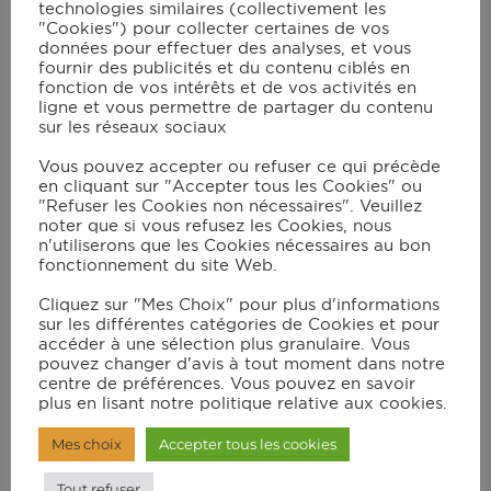
technologies similaires (collectivement les
1
oignon
"Cookies") pour collecter certaines de vos
2
œufs
données pour effectuer des analyses, et vous
4
tbsp
de farine
fournir des publicités et du contenu ciblés en
6
tbsp
d'huile de tournesol
fonction de vos intérêts et de vos activités en
ligne et vous permettre de partager du contenu
sel
sur les réseaux sociaux
poivre
Vous pouvez accepter ou refuser ce qui précède
en cliquant sur "Accepter tous les Cookies" ou
"Refuser les Cookies non nécessaires". Veuillez
Instructions
noter que si vous refusez les Cookies, nous
n'utiliserons que les Cookies nécessaires au bon
fonctionnement du site Web.
Eplucher les pommes-de-terre, la
Cliquez sur "Mes Choix" pour plus d'informations
courgette et l’oignon.
sur les différentes catégories de Cookies et pour
accéder à une sélection plus granulaire. Vous
Emincer l’oignon. Râper les pommes-de-
pouvez changer d'avis à tout moment dans notre
terre et la courgette avec une grille à
centre de préférences. Vous pouvez en savoir
plus en lisant notre politique relative aux cookies.
gros trous.
Mes choix
Accepter tous les cookies
Saler et laisser dégorger 10 minutes dans
une passoire.
Tout refuser