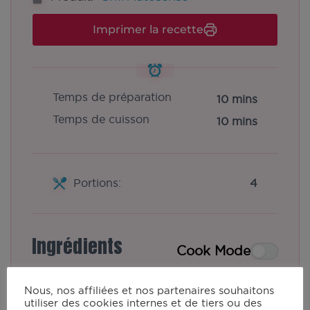
Imprimer la recette
Temps de préparation
10 mins
Temps de cuisson
10 mins
Portions:
4
Ingrédients
Cook Mode
500
g
de pommes-de-terre
Nous, nos affiliées et nos partenaires souhaitons
1
grosse
grosse courgette
utiliser des cookies internes et de tiers ou des