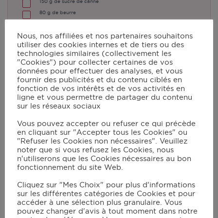
150
g
de sucre de canne
80
g
de beurre
sirop d'érable
Nous, nos affiliées et nos partenaires souhaitons
utiliser des cookies internes et de tiers ou des
technologies similaires (collectivement les
"Cookies") pour collecter certaines de vos
Instructions
données pour effectuer des analyses, et vous
fournir des publicités et du contenu ciblés en
fonction de vos intérêts et de vos activités en
Allumer le grill équipé du plat de cuisson
ligne et vous permettre de partager du contenu
en mode manuel à 230°C (à 240°C pour
sur les réseaux sociaux
le XL).
Vous pouvez accepter ou refuser ce qui précède
en cliquant sur "Accepter tous les Cookies" ou
Pendant le préchauffage du grill,
"Refuser les Cookies non nécessaires". Veuillez
éplucher les pommes et les couper en
noter que si vous refusez les Cookies, nous
n'utiliserons que les Cookies nécessaires au bon
quartiers.
fonctionnement du site Web.
Une fois le préchauffage terminé, ajouter
Cliquez sur "Mes Choix" pour plus d'informations
les pommes au plat. Faire cuire et remuer
sur les différentes catégories de Cookies et pour
accéder à une sélection plus granulaire. Vous
régulièrement jusqu’à ce qu’elles se
pouvez changer d'avis à tout moment dans notre