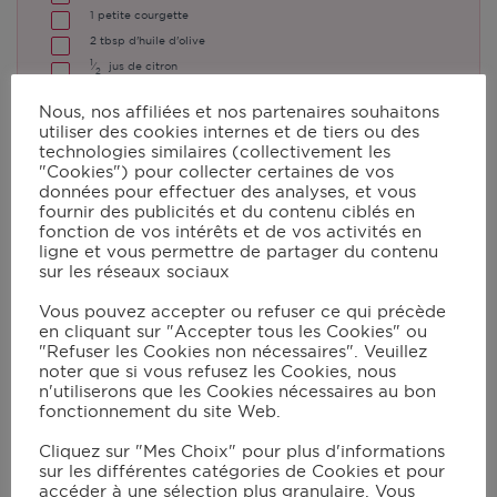
1
petite courgette
2
tbsp
d'huile d'olive
1
⁄
jus de citron
2
gingembre râpé
Nous, nos affiliées et nos partenaires souhaitons
poivre timut
utiliser des cookies internes et de tiers ou des
1
⁄
càc
de sauce piment doux thaï (facultatif)
technologies similaires (collectivement les
2
"Cookies") pour collecter certaines de vos
données pour effectuer des analyses, et vous
fournir des publicités et du contenu ciblés en
Instructions
fonction de vos intérêts et de vos activités en
ligne et vous permettre de partager du contenu
sur les réseaux sociaux
Faire mariner le poisson avec l’huile, le
Vous pouvez accepter ou refuser ce qui précède
jus de citron, le gingembre, le poivre de
en cliquant sur "Accepter tous les Cookies" ou
"Refuser les Cookies non nécessaires". Veuillez
timut et le jus de piment doux dans un
noter que si vous refusez les Cookies, nous
récipient couvert au frais pendant au
n'utiliserons que les Cookies nécessaires au bon
fonctionnement du site Web.
moins ½ heure ;
Cliquez sur "Mes Choix" pour plus d'informations
Eplucher la carotte, laver la courgette
sur les différentes catégories de Cookies et pour
puis les trancher dans le sens de la
accéder à une sélection plus granulaire. Vous