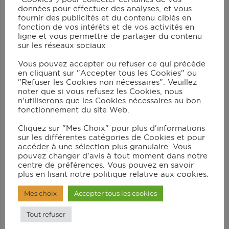
données pour effectuer des analyses, et vous
fournir des publicités et du contenu ciblés en
Instructions
fonction de vos intérêts et de vos activités en
ligne et vous permettre de partager du contenu
sur les réseaux sociaux
Préparez le beurre à l'estragon avec les
Vous pouvez accepter ou refuser ce qui précède
ingrédients ci-avant mentionnés. et
en cliquant sur "Accepter tous les Cookies" ou
réserver au réfrigérateur.
"Refuser les Cookies non nécessaires". Veuillez
noter que si vous refusez les Cookies, nous
Sélectionnez le programme "BOEUF" et
n'utiliserons que les Cookies nécessaires au bon
fonctionnement du site Web.
appuyez sur OK. Une fois que le voyant
de préchauffage cesse de clignoter (et
Cliquez sur "Mes Choix" pour plus d'informations
sur les différentes catégories de Cookies et pour
que le bip sonore retentit), mettez les
accéder à une sélection plus granulaire. Vous
faux-filet préalablement légèrement salés
pouvez changer d'avis à tout moment dans notre
centre de préférences. Vous pouvez en savoir
et poivrés sur le grill et fermez le
plus en lisant notre politique relative aux cookies.
couvercle. Faire cuire jusqu'au niveau de
cuisson souhaité selon vos goûts:
Mes choix
Accepter tous les cookies
saignant - à point - bien cuit.
Tout refuser
Déposez 2 càc de beurre à l'estragon sur