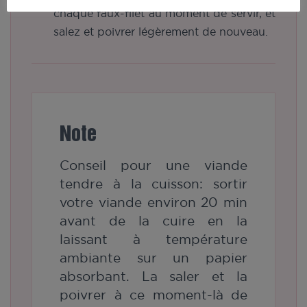
chaque faux-filet au moment de servir, et
salez et poivrer légèrement de nouveau.
Note
Conseil pour une viande
tendre à la cuisson: sortir
votre viande environ 20 min
avant de la cuire en la
laissant à température
ambiante sur un papier
absorbant. La saler et la
poivrer à ce moment-là de