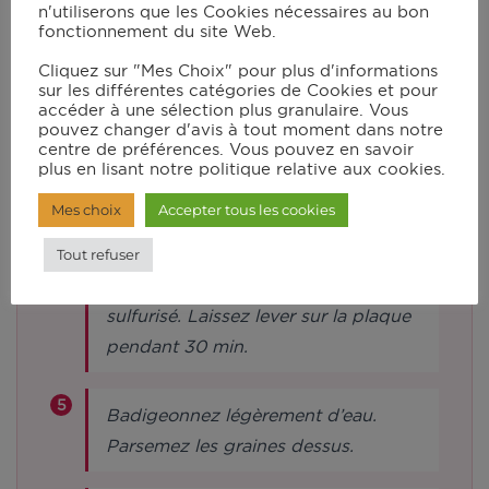
couteau pour pétrir/concasser,
n'utiliserons que les Cookies nécessaires au bon
fonctionnement du site Web.
ajoutez le mélange levure/eau et la
farine. Verrouillez le couvercle et
Cliquez sur "Mes Choix" pour plus d'informations
sur les différentes catégories de Cookies et pour
lancez le programme pâte P1 pour 2
accéder à une sélection plus granulaire. Vous
min 30s. Au bout d’1 min, ajoutez les
pouvez changer d'avis à tout moment dans notre
centre de préférences. Vous pouvez en savoir
bouillons émiettés. Laissez lever
plus en lisant notre politique relative aux cookies.
pendant 25 min.
Mes choix
Accepter tous les cookies
Formez 8 mini baguettes. Recouvrez
Tout refuser
une plaque de four de papier
sulfurisé. Laissez lever sur la plaque
pendant 30 min.
Badigeonnez légèrement d’eau.
Parsemez les graines dessus.