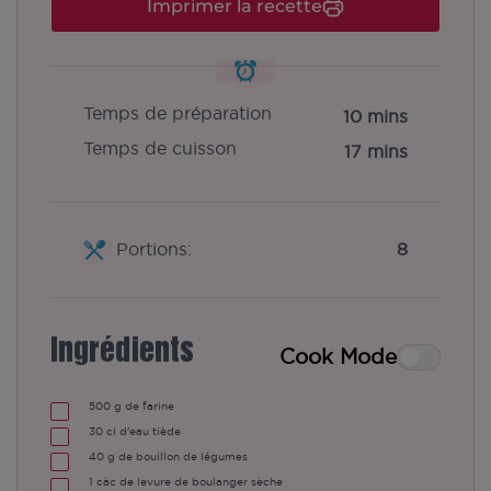
Imprimer la recette
Temps de préparation
10 mins
Temps de cuisson
17 mins
Portions:
8
Ingrédients
Cook Mode
500
g de farine
30
cl d'eau tiède
40
g de bouillon de légumes
1
càc de levure de boulanger sèche