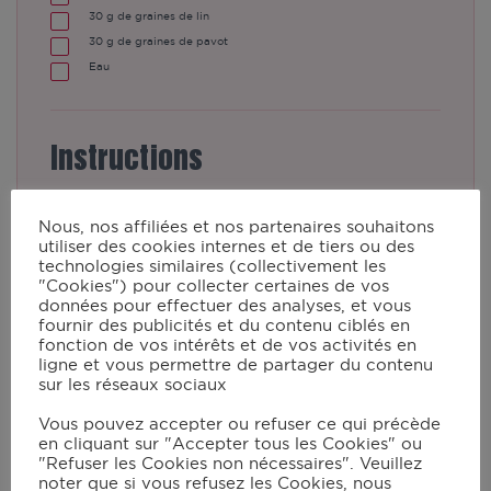
30
g de graines de lin
30
g de graines de pavot
Eau
Instructions
Nous, nos affiliées et nos partenaires souhaitons
Pesez les graines de pavot et les
utiliser des cookies internes et de tiers ou des
graines de lin. Réservez.
technologies similaires (collectivement les
"Cookies") pour collecter certaines de vos
données pour effectuer des analyses, et vous
fournir des publicités et du contenu ciblés en
Préchauffez votre four à 220°C
fonction de vos intérêts et de vos activités en
(Th.7/8). Dans un récipient, diluez la
ligne et vous permettre de partager du contenu
sur les réseaux sociaux
levure et l’eau tiède.
Vous pouvez accepter ou refuser ce qui précède
en cliquant sur "Accepter tous les Cookies" ou
Dans le bol du robot muni du
"Refuser les Cookies non nécessaires". Veuillez
noter que si vous refusez les Cookies, nous