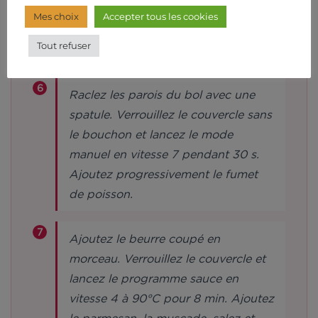
farine. Verrouillez le couvercle et
Mes choix
Accepter tous les cookies
lancez le mode manuel en vitesse 7
Tout refuser
pendant 15 s.
Raclez les parois du bol avec une
spatule. Verrouillez le couvercle sans
le bouchon et lancez le mode
manuel en vitesse 7 pendant 30 s.
Ajoutez progressivement le fumet
de poisson.
Ajoutez le beurre coupé en
morceau. Verrouillez le couvercle et
lancez le programme sauce en
vitesse 4 à 90°C pour 8 min. Ajoutez