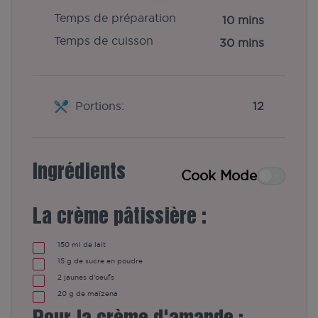
Temps de préparation
10 mins
Temps de cuisson
30 mins
Portions:
12
Ingrédients
Cook Mode
La crème pâtissière :
150
ml
de lait
15
g
de sucre en poudre
2
jaunes d'oeufs
20
g
de maïzena