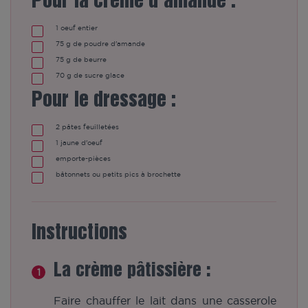
Pour la crème d'amande :
1
oeuf entier
75
g
de poudre d'amande
75
g
de beurre
70
g
de sucre glace
Pour le dressage :
2
pâtes feuilletées
1
jaune d'oeuf
emporte-pièces
bâtonnets ou petits pics à brochette
Instructions
La crème pâtissière :
Faire chauffer le lait dans une casserole