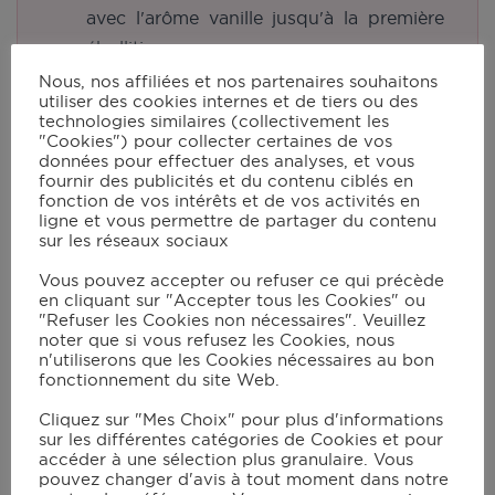
avec l'arôme vanille jusqu'à la première
ébullition ;
Nous, nos affiliées et nos partenaires souhaitons
En même temps blanchir les jaunes
utiliser des cookies internes et de tiers ou des
d'œufs avec le sucre à l'aide d'un fouet,
technologies similaires (collectivement les
"Cookies") pour collecter certaines de vos
puis ajouter la maïzena ;
données pour effectuer des analyses, et vous
fournir des publicités et du contenu ciblés en
Verser le lait dans le mélange et remuer,
fonction de vos intérêts et de vos activités en
puis transvaser dans la casserole à feu
ligne et vous permettre de partager du contenu
sur les réseaux sociaux
doux et remuer en continu jusqu'à
épaississement ;
Vous pouvez accepter ou refuser ce qui précède
en cliquant sur "Accepter tous les Cookies" ou
Quand la crème est prête, la verser dans
"Refuser les Cookies non nécessaires". Veuillez
noter que si vous refusez les Cookies, nous
un plat et filmer au contact. Réserver au
n'utiliserons que les Cookies nécessaires au bon
frais afin de complètement refroidir la
fonctionnement du site Web.
crème.
Cliquez sur "Mes Choix" pour plus d'informations
sur les différentes catégories de Cookies et pour
La crème d'amande :
accéder à une sélection plus granulaire. Vous
pouvez changer d'avis à tout moment dans notre