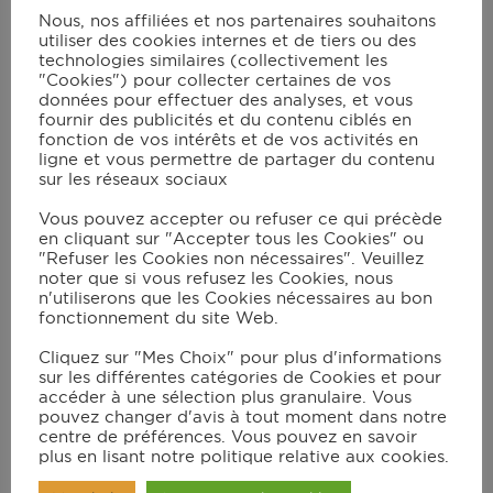
1
⁄
jus d'orange
Nous, nos affiliées et nos partenaires souhaitons
2
utiliser des cookies internes et de tiers ou des
1
tbsp
de sirop d'érable
technologies similaires (collectivement les
1
⁄
càc
de sauce soja
2
"Cookies") pour collecter certaines de vos
2
tbsp
d'huile d'olive
données pour effectuer des analyses, et vous
poivre Timut
fournir des publicités et du contenu ciblés en
fonction de vos intérêts et de vos activités en
gingembre râpé
ligne et vous permettre de partager du contenu
sur les réseaux sociaux
Vous pouvez accepter ou refuser ce qui précède
Instructions
en cliquant sur "Accepter tous les Cookies" ou
"Refuser les Cookies non nécessaires". Veuillez
noter que si vous refusez les Cookies, nous
Préparation de la marinade :
n'utiliserons que les Cookies nécessaires au bon
fonctionnement du site Web.
Dans un saladier, mélanger tous les
Cliquez sur "Mes Choix" pour plus d'informations
ingrédients et faire mariner les gambas
sur les différentes catégories de Cookies et pour
accéder à une sélection plus granulaire. Vous
pendant au moins 2 heures.
pouvez changer d'avis à tout moment dans notre
centre de préférences. Vous pouvez en savoir
Sélectionner le programme
plus en lisant notre politique relative aux cookies.
« POISSON » : après préchauffage,