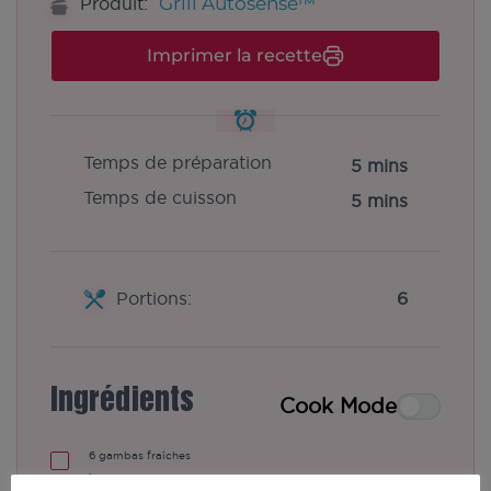
Grill Autosense™
Produit:
Imprimer la recette
Temps de préparation
5 mins
Temps de cuisson
5 mins
Portions:
6
Ingrédients
Cook Mode
6
gambas fraîches
1
⁄
citron coupé en rondelles
2