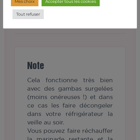
Mes choix
Accepter tous les cookies
ouvrir le grill, déposer les gambas (bien
égouttées) sur le grill et faire cuire
Tout refuser
jusqu’au palier de cuisson « saignant ».
Note
Cela fonctionne très bien
avec des gambas surgelées
(moins onéreuses !) et dans
ce cas les faire décongeler
dans votre réfrigérateur la
veille au soir.
Vous pouvez faire réchauffer
la marinade restante et la