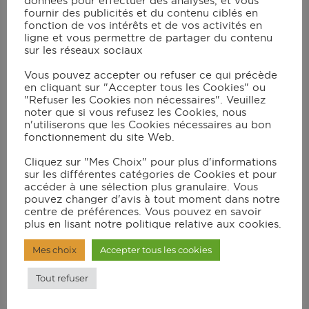
données pour effectuer des analyses, et vous
fournir des publicités et du contenu ciblés en
fonction de vos intérêts et de vos activités en
ligne et vous permettre de partager du contenu
Instructions
sur les réseaux sociaux
Vous pouvez accepter ou refuser ce qui précède
Dans un saladier, mélanger les jaunes
en cliquant sur "Accepter tous les Cookies" ou
"Refuser les Cookies non nécessaires". Veuillez
d’œufs avec le beurre fondu, le sucre et
noter que si vous refusez les Cookies, nous
le sel. Ajouter ensuite la farine et l’eau.
n'utiliserons que les Cookies nécessaires au bon
fonctionnement du site Web.
Bien mélanger au fouet pendant environ
10mn.
Cliquez sur "Mes Choix" pour plus d'informations
sur les différentes catégories de Cookies et pour
Ajouter ensuite à la pâte le lait et les
accéder à une sélection plus granulaire. Vous
pouvez changer d'avis à tout moment dans notre
blancs d’œufs montés en neige.
centre de préférences. Vous pouvez en savoir
Mélanger de nouveau en faisant
plus en lisant notre politique relative aux cookies.
attention à ne pas « casser » les blancs.
Mes choix
Accepter tous les cookies
Laisser reposer la pâte 30mn (facultatif).
Tout refuser
Sélectionner le mode « MANUEL
»/230°C, verser 1 louche (remplie jusqu’à