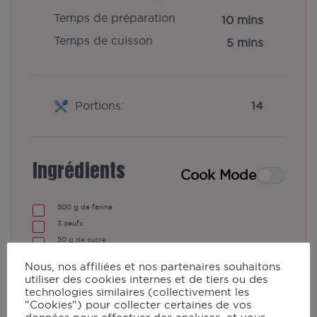
Temps de préparation
10 mins
Temps de cuisson
5 mins
Portions:
14
Ingrédients
Cook Mode
500
g
de farine
3
oeufs
50
g
de sucre
100
g
de beurre
Nous, nos affiliées et nos partenaires souhaitons
1
⁄
l
d'eau
4
utiliser des cookies internes et de tiers ou des
1
⁄
l
de lait
technologies similaires (collectivement les
2
"Cookies") pour collecter certaines de vos
1
pinch
de sel