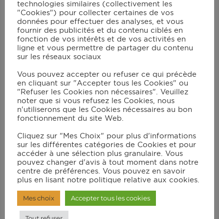
technologies similaires (collectivement les
sel
"Cookies") pour collecter certaines de vos
muscade
données pour effectuer des analyses, et vous
dés de jambons (facultatif)
fournir des publicités et du contenu ciblés en
fonction de vos intérêts et de vos activités en
ligne et vous permettre de partager du contenu
sur les réseaux sociaux
Instructions
Vous pouvez accepter ou refuser ce qui précède
en cliquant sur "Accepter tous les Cookies" ou
"Refuser les Cookies non nécessaires". Veuillez
Verser dans le plat à gratin tous les
noter que si vous refusez les Cookies, nous
ingrédients, et mélanger à l'aide d'une
n'utiliserons que les Cookies nécessaires au bon
fonctionnement du site Web.
spatule (bois ou silicone) ;
Cliquez sur "Mes Choix" pour plus d'informations
Les pâtes doivent être totalement
sur les différentes catégories de Cookies et pour
recouvertes, rajouter du lait si besoin ;
accéder à une sélection plus granulaire. Vous
pouvez changer d'avis à tout moment dans notre
Recouvrir le plat de fromage râpé ;
centre de préférences. Vous pouvez en savoir
plus en lisant notre politique relative aux cookies.
Placer le plat de cuisson sur le grill et
lancer le mode "Manuel" à 230°C.
Mes choix
Accepter tous les cookies
Compter 30 à 40 minutes à partir de la
Tout refuser