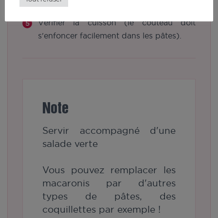
fin du préchauffage ;
Vérifier la cuisson (le couteau doit
s'enfoncer facilement dans les pâtes).
Note
Servir accompagné d'une
salade verte
Vous pouvez remplacer les
macaronis par d'autres
types de pâtes, des
coquillettes par exemple !