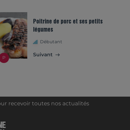
Poitrine de porc et ses petits
légumes
Débutant
Suivant
P
ur recevoir toutes nos actualités
NE