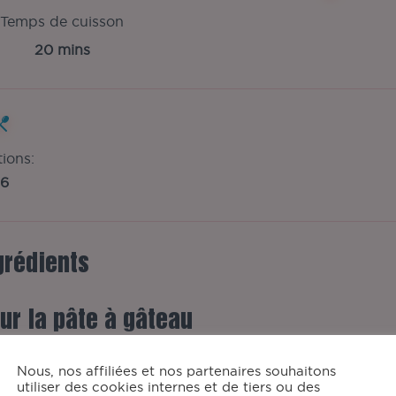
Temps de cuisson
20 mins
tions:
6
grédients
ur la pâte à gâteau
110
g
de beurre mou
Nous, nos affiliées et nos partenaires souhaitons
150
g
de sucre roux
utiliser des cookies internes et de tiers ou des
2
gros œufs