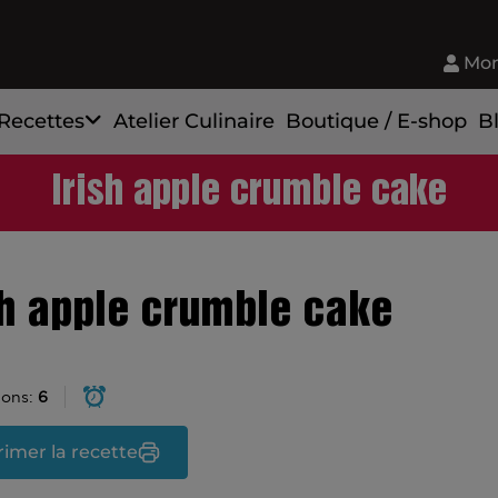
Mon
Recettes
Atelier Culinaire
Boutique / E-shop
B
Irish apple crumble cake
sh apple crumble cake
ions:
6
imer la recette