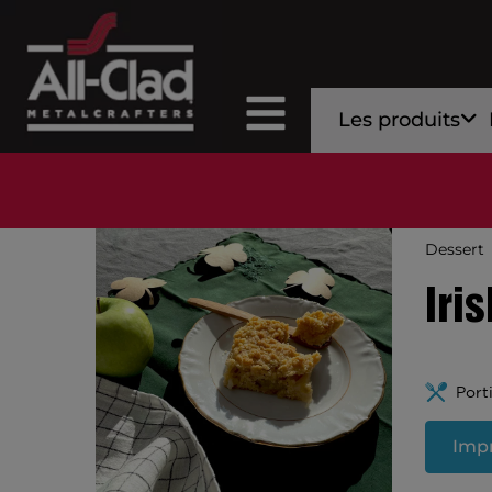
Les produits
Dessert
Iri
Port
Impr