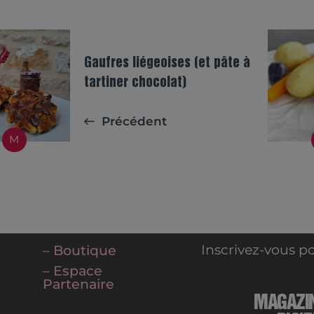
Gaufres liégeoises (et pâte à
tartiner chocolat)
Précédent
M
Inscrivez-vous po
– Boutique
– Espace
Partenaire
MAGAZI