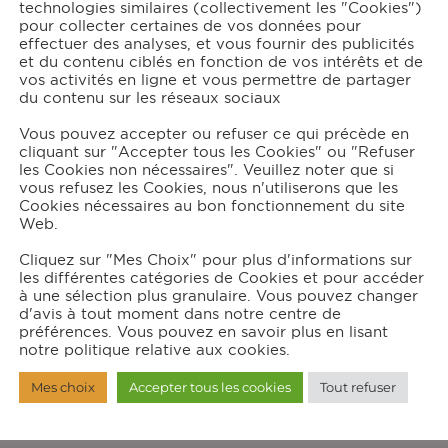
technologies similaires (collectivement les "Cookies")
210
g
de farine
pour collecter certaines de vos données pour
effectuer des analyses, et vous fournir des publicités
1
càc
de levure
et du contenu ciblés en fonction de vos intérêts et de
1
pincée de sel
vos activités en ligne et vous permettre de partager
1
càc
de cannelle
du contenu sur les réseaux sociaux
3
grosses pommes
(Granny Smith)
Vous pouvez accepter ou refuser ce qui précède en
ur le crumble
cliquant sur "Accepter tous les Cookies" ou "Refuser
les Cookies non nécessaires". Veuillez noter que si
vous refusez les Cookies, nous n'utiliserons que les
125
g
de farine
Cookies nécessaires au bon fonctionnement du site
100
g
de cassonade
Web.
2
càc
de cannelle
Cliquez sur "Mes Choix" pour plus d'informations sur
60
g
de beurre froid
les différentes catégories de Cookies et pour accéder
à une sélection plus granulaire. Vous pouvez changer
d'avis à tout moment dans notre centre de
préférences. Vous pouvez en savoir plus en lisant
structions
notre politique relative aux cookies.
Mes choix
Accepter tous les cookies
Tout refuser
éparation du gâteau