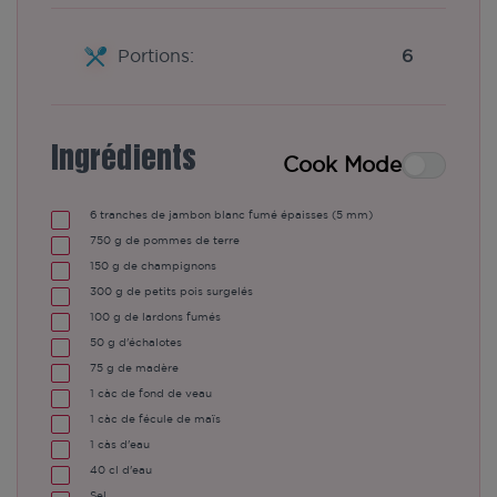
Portions:
6
Ingrédients
Cook Mode
6
tranches de jambon blanc fumé épaisses (5 mm)
750
g de pommes de terre
150
g de champignons
300
g de petits pois surgelés
100
g de lardons fumés
50
g d'échalotes
75
g de madère
1
càc de fond de veau
1
càc de fécule de maïs
1
càs d'eau
40
cl d'eau
Sel