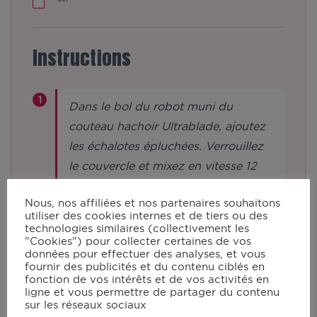
Instructions
Dans le bol du robot muni du
couteau hachoir Ultrablade, ajoutez
les échalotes épluchées. Verrouillez
le couvercle et mixez en vitesse 12
pendant 10s.
Nous, nos affiliées et nos partenaires souhaitons
utiliser des cookies internes et de tiers ou des
technologies similaires (collectivement les
Remplacez le couteau hachoir
"Cookies") pour collecter certaines de vos
Ultrablade par le mélangeur et raclez
données pour effectuer des analyses, et vous
fournir des publicités et du contenu ciblés en
les parois du bol. Ajoutez le fond de
fonction de vos intérêts et de vos activités en
veau, le madère, les champignons
ligne et vous permettre de partager du contenu
sur les réseaux sociaux
coupés grossièrement, et 40 cl