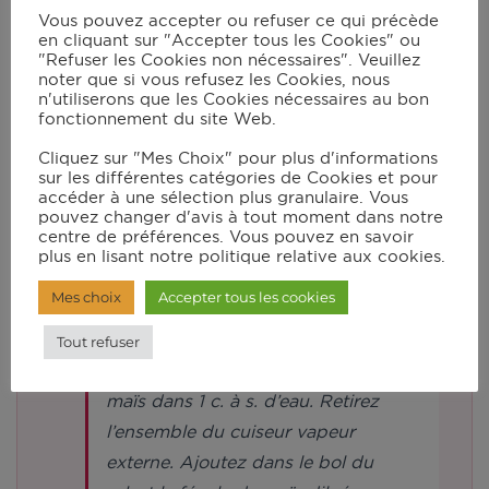
d’eau.
Vous pouvez accepter ou refuser ce qui précède
en cliquant sur "Accepter tous les Cookies" ou
"Refuser les Cookies non nécessaires". Veuillez
noter que si vous refusez les Cookies, nous
Verrouillez le couvercle sans le
n'utiliserons que les Cookies nécessaires au bon
bouchon et positionnez le cuiseur
fonctionnement du site Web.
vapeur externe. Ajoutez-y les
Cliquez sur "Mes Choix" pour plus d'informations
sur les différentes catégories de Cookies et pour
pommes de terre épluchées et
accéder à une sélection plus granulaire. Vous
coupées en cubes. Salez. Fermez le
pouvez changer d'avis à tout moment dans notre
centre de préférences. Vous pouvez en savoir
couvercle et lancez le mode manuel
plus en lisant notre politique relative aux cookies.
en vitesse 3 à 120°C pendant 26
Mes choix
Accepter tous les cookies
min.
Tout refuser
Dans un récipient, diluez la fécule de
maïs dans 1 c. à s. d’eau. Retirez
l’ensemble du cuiseur vapeur
externe. Ajoutez dans le bol du