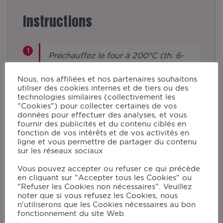
Instructions
Préchauffez le four à 200°C (th. 6-
7).
Nous, nos affiliées et nos partenaires souhaitons
utiliser des cookies internes et de tiers ou des
technologies similaires (collectivement les
Dans le bol du robot muni du
"Cookies") pour collecter certaines de vos
couteau pour pétrir/concasser,
données pour effectuer des analyses, et vous
fournir des publicités et du contenu ciblés en
mettez le beurre, le sucre, le sel et la
fonction de vos intérêts et de vos activités en
ligne et vous permettre de partager du contenu
vanille. Mixez en vitesse 4 à 80°C
sur les réseaux sociaux
pendant 3 min.
Vous pouvez accepter ou refuser ce qui précède
en cliquant sur "Accepter tous les Cookies" ou
"Refuser les Cookies non nécessaires". Veuillez
Ajoutez les œufs et mixez en vitesse
noter que si vous refusez les Cookies, nous
9 pendant 1min. Lorsqu’ils sont bien
n'utiliserons que les Cookies nécessaires au bon
fonctionnement du site Web.
incorporés, ajoutez la farine cuillère