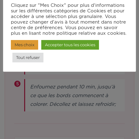
par cuillère par le centre du
Cliquez sur "Mes Choix" pour plus d'informations
sur les différentes catégories de Cookies et pour
couvercle. Raclez les parois du bol
accéder à une sélection plus granulaire. Vous
et mixez de nouveau 30s.
pouvez changer d'avis à tout moment dans notre
centre de préférences. Vous pouvez en savoir
plus en lisant notre politique relative aux cookies.
Sur une plaque recouverte de papier
Mes choix
Accepter tous les cookies
cuisson, déposez des petits tas de
Tout refuser
pâte et donnez leur une forme
allongée.
Enfournez pendant 10 min, jusqu’à
ce que les bords commencent à
colorer. Décollez et laissez refroidir;