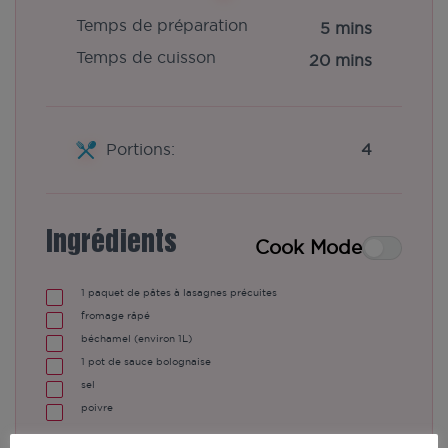
Temps de préparation
5 mins
Temps de cuisson
20 mins
Portions:
4
Ingrédients
Cook Mode
1
paquet de pâtes à lasagnes précuites
fromage râpé
béchamel (environ 1L)
1
pot de sauce bolognaise
sel
poivre