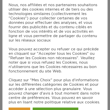
Nous, nos affiliées et nos partenaires souhaitons
utiliser des cookies internes et de tiers ou des
Instructions
technologies similaires (collectivement les
"Cookies") pour collecter certaines de vos
données pour effectuer des analyses, et vous
Poser une fine couche de béchamel sur
fournir des publicités et du contenu ciblés en
le fond de l'accessoire plat de cuisson,
fonction de vos intérêts et de vos activités en
ligne et vous permettre de partager du contenu
puis les feuilles de lasagnes, de la
sur les réseaux sociaux
bolognaise, de la béchamel. Répéter
Vous pouvez accepter ou refuser ce qui précède
l'opération 2 fois de suite.
en cliquant sur "Accepter tous les Cookies" ou
"Refuser les Cookies non nécessaires". Veuillez
Sur la dernière couche de lasagnes, ne
noter que si vous refusez les Cookies, nous
mettre que de la béchamel et recouvrir
n'utiliserons que les Cookies nécessaires au bon
fonctionnement du site Web.
de fromage râpé (attention à ne pas
arriver trop près du bord pour éviter que
Cliquez sur "Mes Choix" pour plus d'informations
sur les différentes catégories de Cookies et pour
la béchamel ne coule à la cuisson) ;
accéder à une sélection plus granulaire. Vous
pouvez changer d'avis à tout moment dans notre
Installer l'accessoire plat de cuisson et
centre de préférences. Vous pouvez en savoir
lancer le mode Manuel/230°C (240°C
plus en lisant notre politique relative aux cookies.
pour le XL). Compter 15 minutes à partir