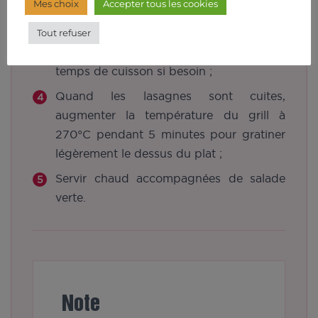
Mes choix
Accepter tous les cookies
de la fin du préchauffage et vérifier la
cuisson à l'aide d'un couteau (la lame
Tout refuser
doit s'enfoncer facilement). Prolonger le
temps de cuisson si besoin ;
Quand les lasagnes sont cuites,
augmenter la température du grill à
270°C pendant 5 minutes pour gratiner
légèrement le dessus du plat ;
Servir chaud accompagnées de salade
verte.
Note