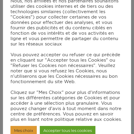
Nous, nos affiliées et nos partenaires souhaitons
utiliser des cookies internes et de tiers ou des
technologies similaires (collectivement les
Instructions
"Cookies") pour collecter certaines de vos
données pour effectuer des analyses, et vous
fournir des publicités et du contenu ciblés en
Taillez la courgette et l'aubergine en fines
fonction de vos intérêts et de vos activités en
rondelles d'épaisseur égale = environ 1
ligne et vous permettre de partager du contenu
sur les réseaux sociaux
cm.
Vous pouvez accepter ou refuser ce qui précède
Hachez les gousses d'ail et le basilic, puis
en cliquant sur "Accepter tous les Cookies" ou
mélangez avec l'huile d'olive.
"Refuser les Cookies non nécessaires". Veuillez
noter que si vous refusez les Cookies, nous
Badigeonnez les rondelles de légumes
n'utiliserons que les Cookies nécessaires au bon
avec cette sauce et ajoutez une pincée
fonctionnement du site Web.
de fleur de sel.
Cliquez sur "Mes Choix" pour plus d'informations
sur les différentes catégories de Cookies et pour
Sélectionnez le programme "MANUEL" à
accéder à une sélection plus granulaire. Vous
230°C et appuyez sur OK. Une fois que
pouvez changer d'avis à tout moment dans notre
centre de préférences. Vous pouvez en savoir
le voyant de préchauffage cesse de
plus en lisant notre politique relative aux cookies.
clignoter (et que le bip sonore retentit),
Mes choix
Accepter tous les cookies
mettez les rondelles de courgettes et