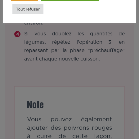
d'aubergines côte à côte et fermez le
Tout refuser
grill. Laissez cuire pendant 5 min
environ.
Si vous doublez les quantités de
légumes, répétez l'opération 3. en
repassant par la phase "préchauffage"
avant chaque nouvelle cuisson.
Note
Vous pouvez également
ajouter des poivrons rouges
à cuire de cette façon,