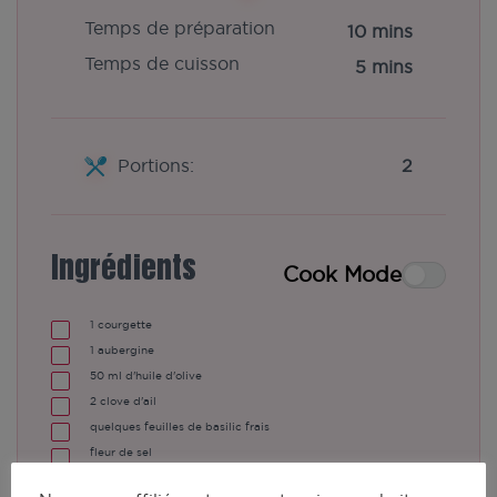
Temps de préparation
10 mins
Temps de cuisson
5 mins
Portions:
2
Ingrédients
Cook Mode
1
courgette
1
aubergine
50
ml
d'huile d'olive
2
clove
d'ail
quelques
feuilles de basilic frais
fleur de sel