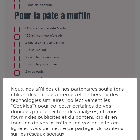
2
càc
de cannelle
Pour la pâte à muffin
80
g
de beurre salé fondu
125
ml
de sirop d'érable
2
càc
d'extrait de vanille
125
ml
de lait
2
càc
de jus de citron
150
g
de yaourt grec
2
gros œufs
300
g
de farine
1
2 +
⁄
càc
de levure chimique
2
Nous, nos affiliées et nos partenaires souhaitons
1
⁄
càc
de bicarbonate alimentaire
utiliser des cookies internes et de tiers ou des
2
technologies similaires (collectivement les
1
⁄
càc
de cannelle
2
"Cookies") pour collecter certaines de vos
1
⁄
càc
de sel
2
données pour effectuer des analyses, et vous
200
g
de myrtilles
(fraîches ou congelées)
fournir des publicités et du contenu ciblés en
fonction de vos intérêts et de vos activités en
ligne et vous permettre de partager du contenu
sur les réseaux sociaux