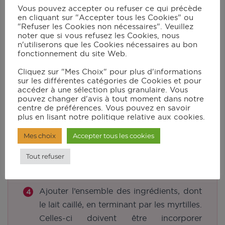
Instructions
Vous pouvez accepter ou refuser ce qui précède
en cliquant sur "Accepter tous les Cookies" ou
"Refuser les Cookies non nécessaires". Veuillez
Commencer par préparer le lait caillé en
noter que si vous refusez les Cookies, nous
versant dans un bol, le lait et le jus de
n'utiliserons que les Cookies nécessaires au bon
fonctionnement du site Web.
citron. Réserver.
Cliquez sur "Mes Choix" pour plus d'informations
Dans un saladier, préparer le crumble en
sur les différentes catégories de Cookies et pour
mélangeant la farine, la cassonade, la
accéder à une sélection plus granulaire. Vous
pouvez changer d'avis à tout moment dans notre
cannelle et le beurre froid coupé en
centre de préférences. Vous pouvez en savoir
morceaux. Pétrir avec les mains puis
plus en lisant notre politique relative aux cookies.
réserver.
Mes choix
Accepter tous les cookies
Dans un autre saladier, verser le sirop
Tout refuser
d’érable, l’extrait de vanille et les œufs.
Fouetter.
Ajouter l’ensemble des ingrédients, dont
le lait caillé, en terminant par les myrtilles.
Celles-ci doivent être incorporer