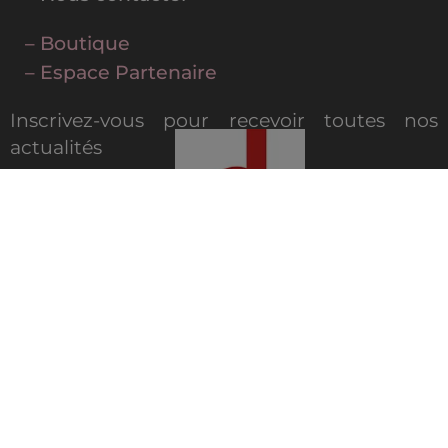
– Boutique
– Espace Partenaire
Inscrivez-vous pour recevoir toutes nos
actualités
MAGAZINE DIGITAL
© 2022 All-Clad – Tous droits réservés |
Mentions légales