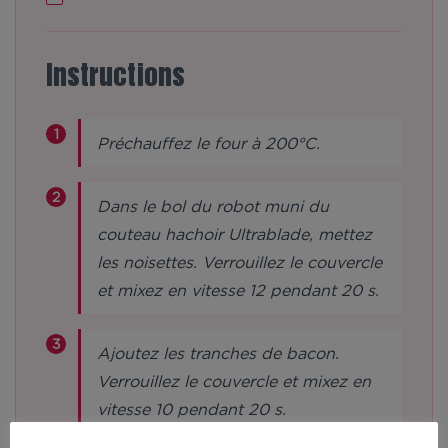
Instructions
Préchauffez le four à 200°C.
Dans le bol du robot muni du
couteau hachoir Ultrablade, mettez
les noisettes. Verrouillez le couvercle
et mixez en vitesse 12 pendant 20 s.
Ajoutez les tranches de bacon.
Verrouillez le couvercle et mixez en
vitesse 10 pendant 20 s.