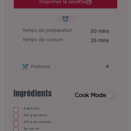
Imprimer la recette
Temps de préparation
20 mins
Temps de cuisson
25 mins
Portions:
4
Ingrédients
Cook Mode
8
œufs bio
240
g
de bacon
200
g
de noisettes
Sel, poivre