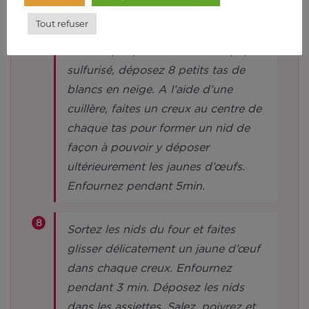
et réservez.
Tout refuser
Sur une plaque recouverte de papier
sulfurisé, déposez 8 petits tas de
blancs en neige. A l’aide d’une
cuillère, faites un creux au centre de
chaque tas pour former un nid de
façon à pouvoir y déposer
ultérieurement les jaunes d’œufs.
Enfournez pendant 5min.
Sortez les nids du four et faites
glisser délicatement un jaune d’œuf
dans chaque creux. Enfournez
pendant 3 min. Déposez les nids
dans les assiettes. Salez, poivrez et