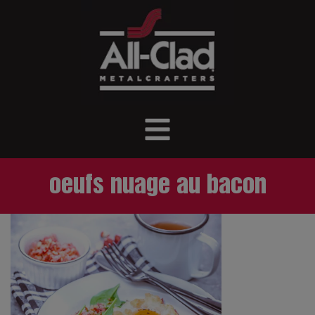
oeufs nuage au bacon