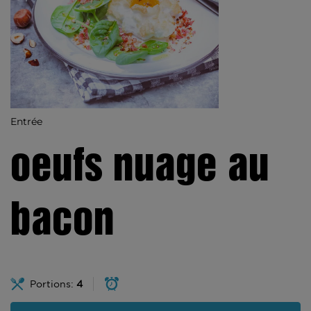
Entrée
oeufs nuage au
bacon
Portions:
4