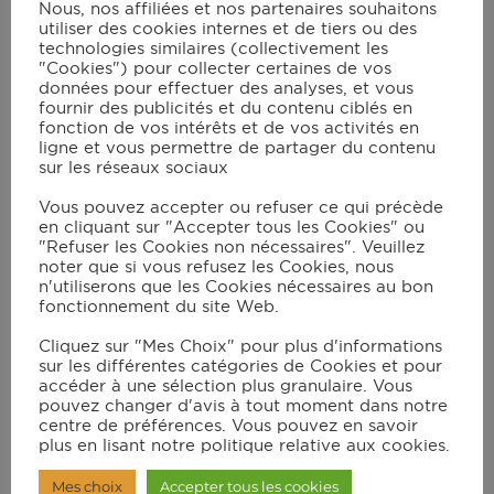
Nous, nos affiliées et nos partenaires souhaitons
Recouvrez une plaque de papier
utiliser des cookies internes et de tiers ou des
technologies similaires (collectivement les
sulfurisé. Versez ce crumble sur la
"Cookies") pour collecter certaines de vos
plaque et enfournez-le pendant 8
données pour effectuer des analyses, et vous
fournir des publicités et du contenu ciblés en
min. Séparez les blancs des jaunes
fonction de vos intérêts et de vos activités en
ligne et vous permettre de partager du contenu
d’œuf en réservant les jaunes dans
sur les réseaux sociaux
leurs coquilles.
Vous pouvez accepter ou refuser ce qui précède
en cliquant sur "Accepter tous les Cookies" ou
"Refuser les Cookies non nécessaires". Veuillez
Dans le bol du robot muni du
noter que si vous refusez les Cookies, nous
batteur, versez les blancs et une
n'utiliserons que les Cookies nécessaires au bon
fonctionnement du site Web.
pincée de sel. Verrouillez le
couvercle sans le bouchon et lancez
Cliquez sur "Mes Choix" pour plus d'informations
sur les différentes catégories de Cookies et pour
le mode manuel en vitesse 7
accéder à une sélection plus granulaire. Vous
pendant 8 min.
pouvez changer d'avis à tout moment dans notre
centre de préférences. Vous pouvez en savoir
plus en lisant notre politique relative aux cookies.
Sortez le crumble au bacon du four
Mes choix
Accepter tous les cookies