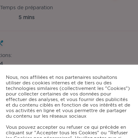
Temps de préparation
5 mins
tions:
4
Nous, nos affiliées et nos partenaires souhaitons
utiliser des cookies internes et de tiers ou des
technologies similaires (collectivement les "Cookies")
grédients
pour collecter certaines de vos données pour
effectuer des analyses, et vous fournir des publicités
et du contenu ciblés en fonction de vos intérêts et de
600
g de patates douces
vos activités en ligne et vous permettre de partager
100
g de jambon blanc
du contenu sur les réseaux sociaux
100
g de beurre
Vous pouvez accepter ou refuser ce qui précède en
Sel, Poivre
cliquant sur "Accepter tous les Cookies" ou "Refuser
Eau