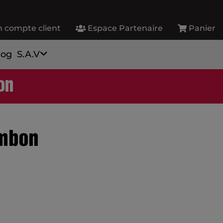
 compte client
Espace Partenaire
Panier
log
S.A.V
on
ambon