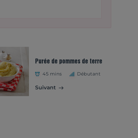
Purée de pommes de terre
45 mins
Débutant
Suivant