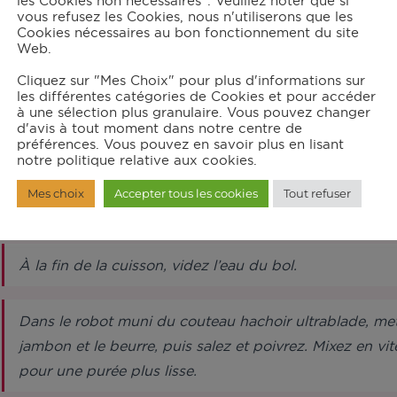
les Cookies non nécessaires". Veuillez noter que si
vous refusez les Cookies, nous n'utiliserons que les
Cookies nécessaires au bon fonctionnement du site
Web.
structions
Cliquez sur "Mes Choix" pour plus d'informations sur
les différentes catégories de Cookies et pour accéder
à une sélection plus granulaire. Vous pouvez changer
Épluchez les patates douces, coupez-les grossièrement
d'avis à tout moment dans notre centre de
préférences. Vous pouvez en savoir plus en lisant
notre politique relative aux cookies.
Versez de l’eau jusqu’au niveau 0,7 L dans le bol du 
Mes choix
Accepter tous les cookies
Tout refuser
pour 30 min.
À la fin de la cuisson, videz l’eau du bol.
Dans le robot muni du couteau hachoir ultrablade, met
jambon et le beurre, puis salez et poivrez. Mixez en v
pour une purée plus lisse.