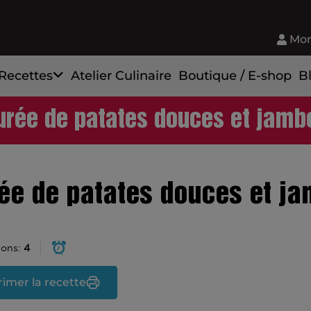
Mon
Recettes
Atelier Culinaire
Boutique / E-shop
B
urée de patates douces et jamb
ée de patates douces et j
ions:
4
imer la recette