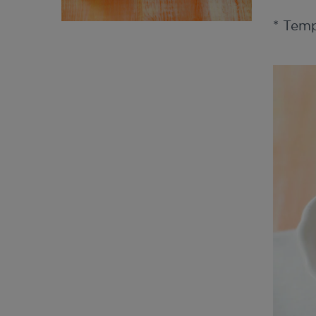
* Tem