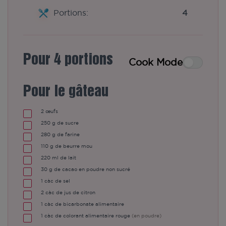
Portions:
4
Pour 4 portions
Cook Mode
Pour le gâteau
2
œufs
250
g
de sucre
280
g
de farine
110
g
de beurre mou
220
ml
de lait
30
g
de cacao en poudre non sucré
1
càc
de sel
2
càc
de jus de citron
1
càc
de bicarbonate alimentaire
1
càc
de colorant alimentaire rouge
(en poudre)