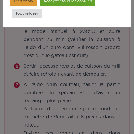
Mes choix
Accepter tous les cookies
ajouter le colorant rouge.
Tout refuser
Verser la préparation dans
l’accessoire/plat de cuisson. Sélectionner
le mode manuel à 230°C et cuire
pendant 25 min (vérifier la cuisson à
l’aide d’un cure dent. S’il ressort propre
c’est que le gâteau est cuit).
Sortir l’accessoire/plat de cuisson du grill
et faire refroidir avant de démouler.
A l’aide d’un couteau, tailler la partie
bombée du gâteau afin d’avoir un
rectangle plus plane.
A l’aide d’un emporte-pièce rond de
diamètre de 9cm tailler 6 pièces dans le
gâteau.
Diviser ces ronds en deux dans