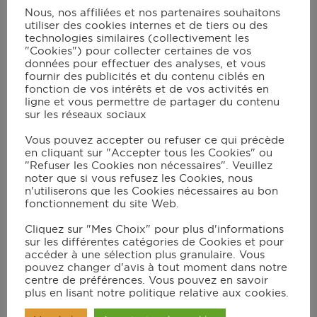
aucune trace de goût aigre et le lait caillé
Nous, nos affiliées et nos partenaires souhaitons
est indispensable pour le moelleux du
utiliser des cookies internes et de tiers ou des
technologies similaires (collectivement les
gâteau.
"Cookies") pour collecter certaines de vos
données pour effectuer des analyses, et vous
Mélanger les ingrédients secs : la farine,
fournir des publicités et du contenu ciblés en
le cacao en poudre (tamisés), le
fonction de vos intérêts et de vos activités en
ligne et vous permettre de partager du contenu
bicarbonate et le sel.
sur les réseaux sociaux
Battre le beurre mou avec le sucre pour
Vous pouvez accepter ou refuser ce qui précède
obtenir une crème mousseuse. Utiliser le
en cliquant sur "Accepter tous les Cookies" ou
"Refuser les Cookies non nécessaires". Veuillez
robot All Cook ou un batteur électrique
noter que si vous refusez les Cookies, nous
pendant 4 à 5 min à vitesse moyenne.
n'utiliserons que les Cookies nécessaires au bon
fonctionnement du site Web.
Incorporer les œufs et bien mélanger.
Cliquez sur "Mes Choix" pour plus d'informations
Verser le mélange d’ingrédients secs en
sur les différentes catégories de Cookies et pour
3 fois en alternant avec le lait caillé. A
accéder à une sélection plus granulaire. Vous
pouvez changer d'avis à tout moment dans notre
chaque incorporation, veiller à mélanger
centre de préférences. Vous pouvez en savoir
de façon homogène. Cette façon permet
plus en lisant notre politique relative aux cookies.
de garder le moelleux. En dernière étape,