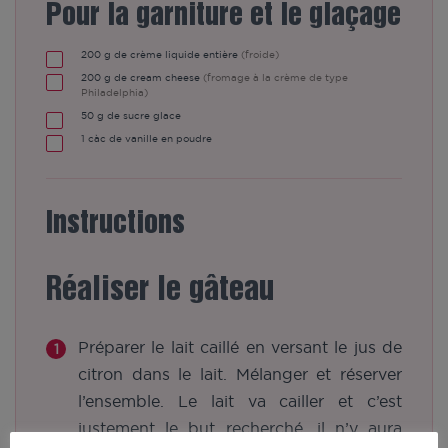
Pour la garniture et le glaçage
200
g
de crème liquide entière
(froide)
200
g
de cream cheese
(fromage à la crème de type
Philadelphia)
50
g
de sucre glace
1
càc
de vanille en poudre
Instructions
Réaliser le gâteau
Préparer le lait caillé en versant le jus de
citron dans le lait. Mélanger et réserver
l’ensemble. Le lait va cailler et c’est
justement le but recherché, il n’y aura