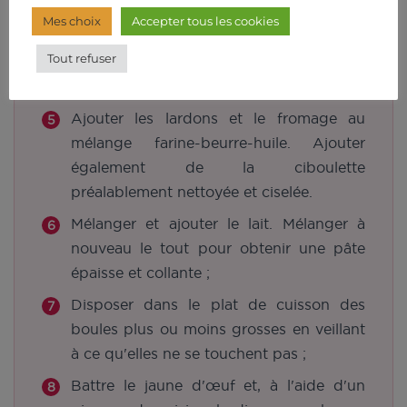
papier absorbant. Nettoyer rapidement
Mes choix
Accepter tous les cookies
le plat de cuisson ;
Tout refuser
Découper ensuite le fromage de chèvre
en petits cubes ;
Ajouter les lardons et le fromage au
mélange farine-beurre-huile. Ajouter
également de la ciboulette
préalablement nettoyée et ciselée.
Mélanger et ajouter le lait. Mélanger à
nouveau le tout pour obtenir une pâte
épaisse et collante ;
Disposer dans le plat de cuisson des
boules plus ou moins grosses en veillant
à ce qu'elles ne se touchent pas ;
Battre le jaune d'œuf et, à l'aide d'un