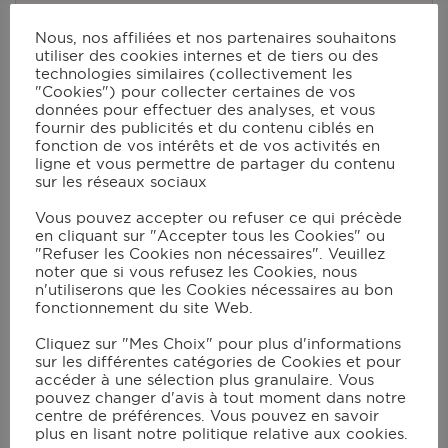
Nous, nos affiliées et nos partenaires souhaitons
Instructions
utiliser des cookies internes et de tiers ou des
technologies similaires (collectivement les
"Cookies") pour collecter certaines de vos
données pour effectuer des analyses, et vous
Dans un saladier, commencer par
fournir des publicités et du contenu ciblés en
mélanger la farine, la levure et une
fonction de vos intérêts et de vos activités en
ligne et vous permettre de partager du contenu
pincée de sel ;
sur les réseaux sociaux
Ajouter le beurre coupé en petits cubes
Vous pouvez accepter ou refuser ce qui précède
et l'huile d'olive. Mélanger ;
en cliquant sur "Accepter tous les Cookies" ou
"Refuser les Cookies non nécessaires". Veuillez
Déposer les lardons dans l'accessoire
noter que si vous refusez les Cookies, nous
n'utiliserons que les Cookies nécessaires au bon
plat de cuisson et disposer le plat sur le
fonctionnement du site Web.
grill. Allumer le grill en mode
Cliquez sur "Mes Choix" pour plus d'informations
Manuel/190°C (ou 200°C pour le XL).
sur les différentes catégories de Cookies et pour
Remuer régulièrement à l'aide d'une
accéder à une sélection plus granulaire. Vous
pouvez changer d'avis à tout moment dans notre
spatule en bois jusqu'à ce que les
centre de préférences. Vous pouvez en savoir
lardons soient cuits. Les réserver sur du
plus en lisant notre politique relative aux cookies.