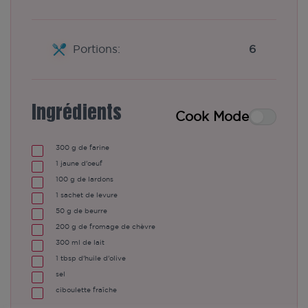
Portions:
6
Ingrédients
Cook Mode
300
g
de farine
1
jaune d'oeuf
100
g
de lardons
1
sachet de levure
50
g
de beurre
200
g
de fromage de chèvre
300
ml
de lait
1
tbsp
d'huile d'olive
sel
ciboulette fraîche