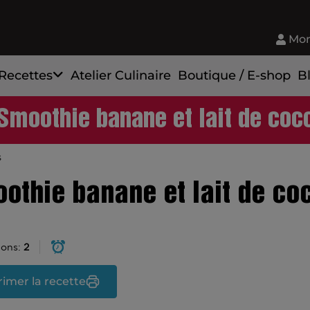
Mon
Recettes
Atelier Culinaire
Boutique / E-shop
B
Smoothie banane et lait de coc
s
othie banane et lait de co
ions:
2
imer la recette