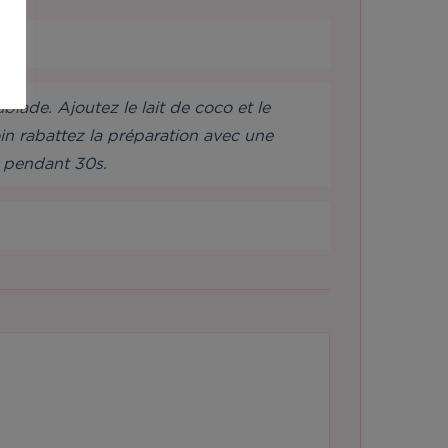
lade. Ajoutez le lait de coco et le
oin rabattez la préparation avec une
2 pendant 30s.