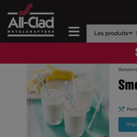
Les produits
Boisson
Smo
Port
Impr