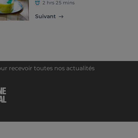
2 hrs 25 mins
Suivant
ur recevoir toutes nos actualités
NE
AL