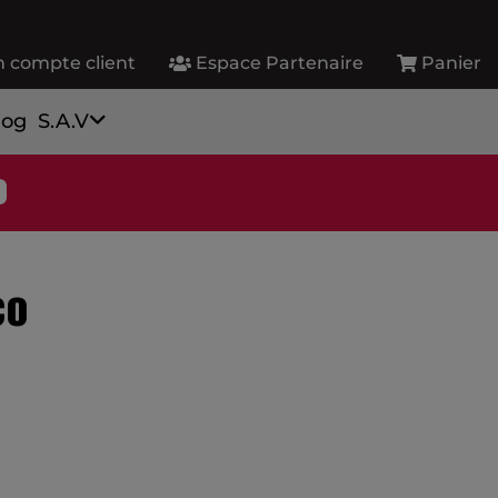
 compte client
Espace Partenaire
Panier
log
S.A.V
o
co