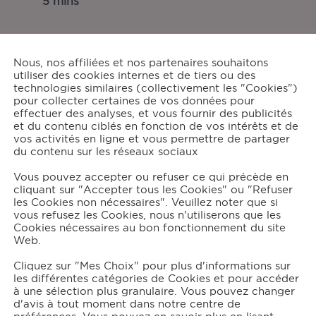
5 mins
Nous, nos affiliées et nos partenaires souhaitons
utiliser des cookies internes et de tiers ou des
tions:
technologies similaires (collectivement les "Cookies")
pour collecter certaines de vos données pour
2
effectuer des analyses, et vous fournir des publicités
et du contenu ciblés en fonction de vos intérêts et de
vos activités en ligne et vous permettre de partager
du contenu sur les réseaux sociaux
grédients
Vous pouvez accepter ou refuser ce qui précède en
cliquant sur "Accepter tous les Cookies" ou "Refuser
les Cookies non nécessaires". Veuillez noter que si
250
g de banane
vous refusez les Cookies, nous n'utiliserons que les
25
cl de lait de coco
Cookies nécessaires au bon fonctionnement du site
Web.
1
yaourt brassé (type bulgare)
Cliquez sur "Mes Choix" pour plus d'informations sur
les différentes catégories de Cookies et pour accéder
à une sélection plus granulaire. Vous pouvez changer
structions
d'avis à tout moment dans notre centre de