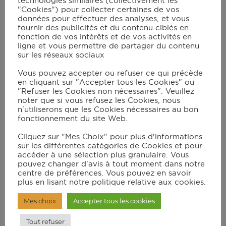
technologies similaires (collectivement les
Allumer le grill et programmer le mode
"Cookies") pour collecter certaines de vos
données pour effectuer des analyses, et vous
Manuel/230°C (240°C pour le XL).
fournir des publicités et du contenu ciblés en
fonction de vos intérêts et de vos activités en
Comptez 10 min de cuisson avant
ligne et vous permettre de partager du contenu
d'ajouter la viande hachée.
sur les réseaux sociaux
Comptez 2.30 min supplémentaires pour
Vous pouvez accepter ou refuser ce qui précède
en cliquant sur "Accepter tous les Cookies" ou
que la viande hachée soit bien cuite.
"Refuser les Cookies non nécessaires". Veuillez
noter que si vous refusez les Cookies, nous
Stopper la cuisson, saler, poivrer et
n'utiliserons que les Cookies nécessaires au bon
réserver.
fonctionnement du site Web.
Cliquez sur "Mes Choix" pour plus d'informations
Préparation de la sauce
sur les différentes catégories de Cookies et pour
accéder à une sélection plus granulaire. Vous
pouvez changer d'avis à tout moment dans notre
fromagère (pendant la
centre de préférences. Vous pouvez en savoir
plus en lisant notre politique relative aux cookies.
cuisson de la viande
Mes choix
Accepter tous les cookies
Tout refuser