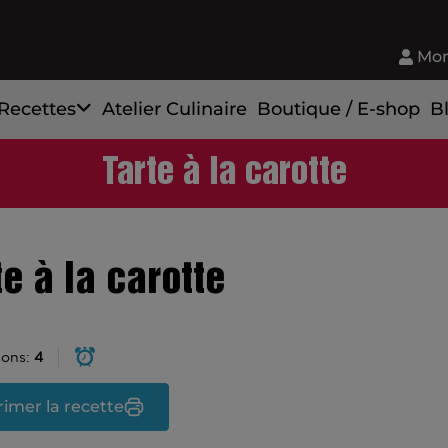
Mon
Recettes
Atelier Culinaire
Boutique / E-shop
B
Tarte à la carotte
te à la carotte
ions:
4
imer la recette