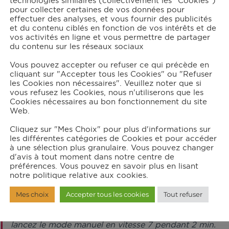
technologies similaires (collectivement les "Cookies")
1
pincée de paprika
pour collecter certaines de vos données pour
100
g de feta
effectuer des analyses, et vous fournir des publicités
et du contenu ciblés en fonction de vos intérêts et de
20
g de raisins secs
vos activités en ligne et vous permettre de partager
Sel, poivre
du contenu sur les réseaux sociaux
Vous pouvez accepter ou refuser ce qui précède en
cliquant sur "Accepter tous les Cookies" ou "Refuser
structions
les Cookies non nécessaires". Veuillez noter que si
vous refusez les Cookies, nous n'utiliserons que les
Cookies nécessaires au bon fonctionnement du site
Web.
Préchauffez le four à 180°C.
Cliquez sur "Mes Choix" pour plus d'informations sur
les différentes catégories de Cookies et pour accéder
à une sélection plus granulaire. Vous pouvez changer
Garnissez un moule à tarte avec la pâte brisée. Piquez
d'avis à tout moment dans notre centre de
recouvrez de perles de cuisson. Enfournez pendant 10
préférences. Vous pouvez en savoir plus en lisant
notre politique relative aux cookies.
Mes choix
Accepter tous les cookies
Tout refuser
Lavez et épluchez les carottes. Dans le bol du robot 
avec le disque râpé gros, mettez les carottes. Verrouil
lancez le mode manuel en vitesse 7 pendant 2 min.