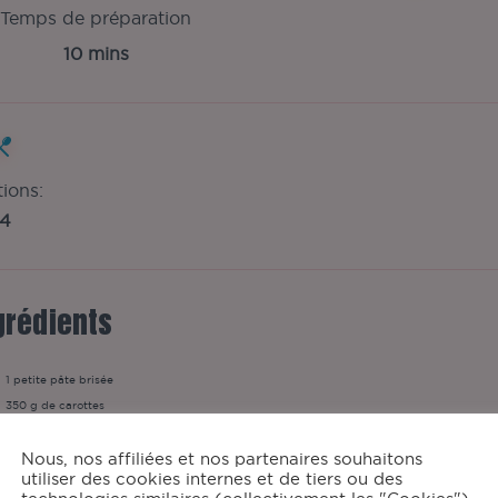
Temps de préparation
10 mins
tions:
4
grédients
1
petite pâte brisée
350
g de carottes
2
Œufs
Nous, nos affiliées et nos partenaires souhaitons
15
cl de crème liquide
utiliser des cookies internes et de tiers ou des
1
càc de moutarde