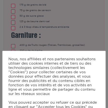
175
g
de grains de blé
75
g
de grains de sarrasin
50
g
de sucre glace
125
g
de beurre demi-sel
2 à 3
tbsp
d'eau à température ambiante
Garniture :
400
g
de fruits rouges (fraises, framboises, groseilles)
200
g
de rhubarbe
5
tbsp
de sucre de canne blond
Nous, nos affiliées et nos partenaires souhaitons
3
tbsp
de poudre d'amande
utiliser des cookies internes et de tiers ou des
technologies similaires (collectivement les
"Cookies") pour collecter certaines de vos
données pour effectuer des analyses, et vous
fournir des publicités et du contenu ciblés en
Instructions
fonction de vos intérêts et de vos activités en
ligne et vous permettre de partager du contenu
sur les réseaux sociaux
Moudre très finement les grains de
sarrasin et de blé puis tamiser la farine
Vous pouvez accepter ou refuser ce qui précède
en cliquant sur "Accepter tous les Cookies" ou