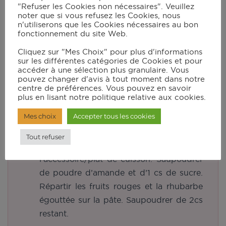
obtenue et la mélanger avec le sucre
"Refuser les Cookies non nécessaires". Veuillez
glace et l’eau. Ajouter le beurre coupés
noter que si vous refusez les Cookies, nous
n'utiliserons que les Cookies nécessaires au bon
en petits cubes et mélanger du bout des
fonctionnement du site Web.
doigts. Incorporer l’œuf battu. Former
Cliquez sur "Mes Choix" pour plus d'informations
une boule. L’envelopper dans du film
sur les différentes catégories de Cookies et pour
alimentaire et la laisser reposer au
accéder à une sélection plus granulaire. Vous
pouvez changer d'avis à tout moment dans notre
réfrigérateur pendant 30mn.
centre de préférences. Vous pouvez en savoir
plus en lisant notre politique relative aux cookies.
Couper la rhubarbe en fins tronçons. Les
mélanger avec 2cs de sucre et laisser
Mes choix
Accepter tous les cookies
dégorger 30mn.
Tout refuser
Etaler la pâte et la disposer dans
l’accessoire/plat de cuisson. Saupoudrer
de poudre d’amande et d’1 cs de sucre.
Répartir les fruits rouges et la rhubarbe
égouttée sur la pâte. Saupoudrer de 2cs
restant.