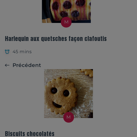
M
Harlequin aux quetsches façon clafoutis
45 mins
Précédent
M
Biscuits chocolatés