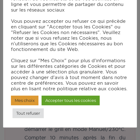
ligne et vous permettre de partager du contenu
sur les réseaux sociaux
Instructions
Vous pouvez accepter ou refuser ce qui précède
en cliquant sur "Accepter tous les Cookies" ou
Faire dégorger la rhubarbe coupée en
"Refuser les Cookies non nécessaires". Veuillez
noter que si vous refusez les Cookies, nous
tronçons mélangée à 80g de sucre ;
n'utiliserons que les Cookies nécessaires au bon
fonctionnement du site Web.
Pendant ce temps, foncer la pâte sablée
dans l’accessoire plat de cuisson : si la
Cliquez sur "Mes Choix" pour plus d'informations
sur les différentes catégories de Cookies et pour
pâte est ronde, la placer dans le plat et
accéder à une sélection plus granulaire. Vous
couper le surplus de pâte avec un
pouvez changer d'avis à tout moment dans notre
centre de préférences. Vous pouvez en savoir
rouleau à pâtisserie et compléter les
plus en lisant notre politique relative aux cookies.
rebords afin d’obtenir une pâte
Mes choix
Accepter tous les cookies
rectangulaire ;
Disposer du papier de cuisson et des
Tout refuser
billes de cuisson sur le fond de tarte et
démarrer le grill en mode Manuel/230°C.
Compter 10 minutes après la fin du