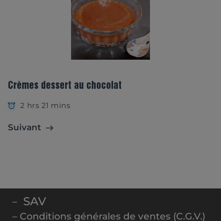
Crèmes dessert au chocolat
2 hrs 21 mins
Suivant
SAV
–
– Conditions générales de ventes (C.G.V.)