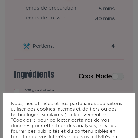
Temps de préparation
5 mins
Temps de cuisson
30 mins
Portions:
4
Ingrédients
Cook Mode
500
g
de rhubarbe
80 + 100
g
de sucre en poudre
Nous, nos affiliées et nos partenaires souhaitons
125
g
de poudre d'amandes
utiliser des cookies internes et de tiers ou des
80
g
de beurre
technologies similaires (collectivement les
2
oeufs
"Cookies") pour collecter certaines de vos
données pour effectuer des analyses, et vous
1
pâte sablée
fournir des publicités et du contenu ciblés en
fonction de vos intérêts et de vos activités en