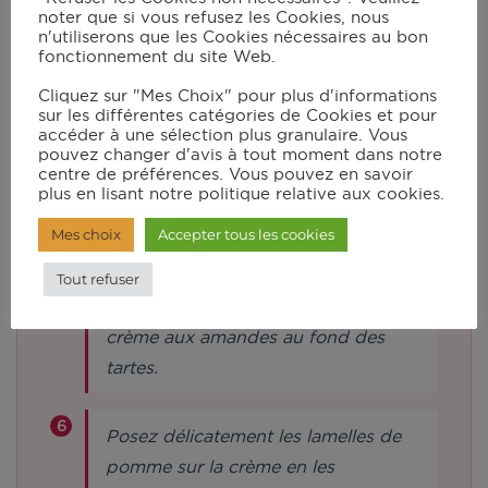
noter que si vous refusez les Cookies, nous
Verrouillez le couvercle et lancez le
n'utiliserons que les Cookies nécessaires au bon
mode manuel en vitesse 3 à 80°C
fonctionnement du site Web.
pendant 3 min.
Cliquez sur "Mes Choix" pour plus d'informations
sur les différentes catégories de Cookies et pour
accéder à une sélection plus granulaire. Vous
Ajoutez la poudre d’amandes, le
pouvez changer d'avis à tout moment dans notre
centre de préférences. Vous pouvez en savoir
sucre, l’œuf et le jaune. Verrouillez le
plus en lisant notre politique relative aux cookies.
couvercle et lancez le mode manuel
Mes choix
Accepter tous les cookies
en vitesse 6 pendant 1 min. Beurrez
les moules à tartelette et tapissez-les
Tout refuser
de pâte feuilletée. Étalez un peu de
crème aux amandes au fond des
tartes.
Posez délicatement les lamelles de
pomme sur la crème en les