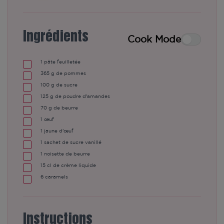
Ingrédients
Cook Mode
1
pâte feuilletée
365
g de pommes
100
g de sucre
125
g de poudre d'amandes
70
g de beurre
1
œuf
1
jaune d'œuf
1
sachet de sucre vanillé
1
noisette de beurre
15
cl de crème liquide
6
caramels
Instructions