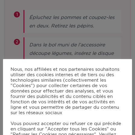
Épluchez les pommes et coupez-les
en deux. Retirez les pépins.
Dans le bol muni de l’accessoire
découpe légumes, insérez le disque
tranché fin. Ajoutez les pommes.
Nous, nos affiliées et nos partenaires souhaitons
Verrouillez le couvercle et lancez le
utiliser des cookies internes et de tiers ou des
mode manuel en vitesse 7 pendant 1
technologies similaires (collectivement les
"Cookies") pour collecter certaines de vos
min. Réservez les pommes.
données pour effectuer des analyses, et vous
fournir des publicités et du contenu ciblés en
fonction de vos intérêts et de vos activités en
Préchauffez le four à 180°C.
ligne et vous permettre de partager du contenu
sur les réseaux sociaux
Vous pouvez accepter ou refuser ce qui précède
Dans le bol du robot muni du
en cliquant sur "Accepter tous les Cookies" ou
batteur, ajoutez 50 g de beurre.
"Refuser les Cookies non nécessaires". Veuillez