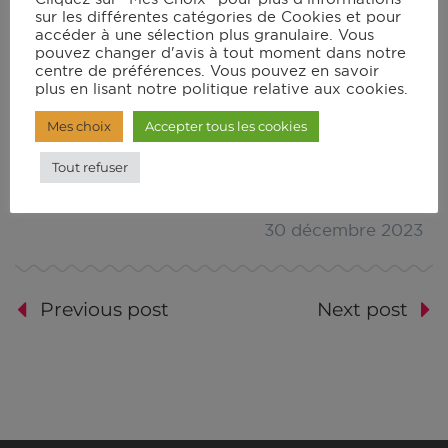
de recettes
sur les différentes catégories de Cookies et pour
accéder à une sélection plus granulaire. Vous
pouvez changer d'avis à tout moment dans notre
centre de préférences. Vous pouvez en savoir
plus en lisant notre politique relative aux cookies.
Mes choix
Accepter tous les cookies
Tout refuser
30 décembre 2023
Previous post
Next post