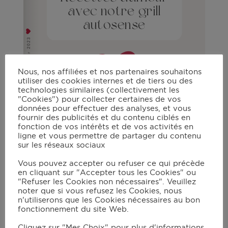
Nous, nos affiliées et nos partenaires souhaitons
utiliser des cookies internes et de tiers ou des
technologies similaires (collectivement les
"Cookies") pour collecter certaines de vos
données pour effectuer des analyses, et vous
1/8
fournir des publicités et du contenu ciblés en
fonction de vos intérêts et de vos activités en
ligne et vous permettre de partager du contenu
sur les réseaux sociaux
Vous pouvez accepter ou refuser ce qui précède
en cliquant sur "Accepter tous les Cookies" ou
"Refuser les Cookies non nécessaires". Veuillez
noter que si vous refusez les Cookies, nous
n'utiliserons que les Cookies nécessaires au bon
allclad
fonctionnement du site Web.
Carnet
30 décembre 2023 in
Cliquez sur "Mes Choix" pour plus d'informations