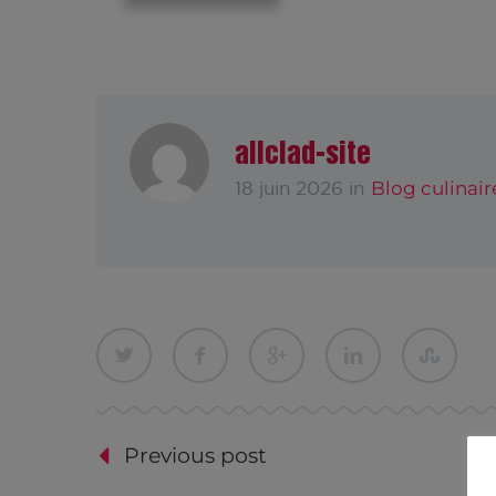
allclad-site
Blog culinair
18 juin 2026 in
Previous post