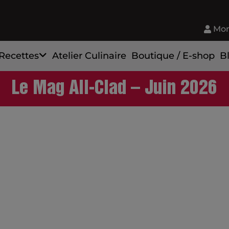
Mon
Recettes
Atelier Culinaire
Boutique / E-shop
B
Le Mag All-Clad – Juin 2026