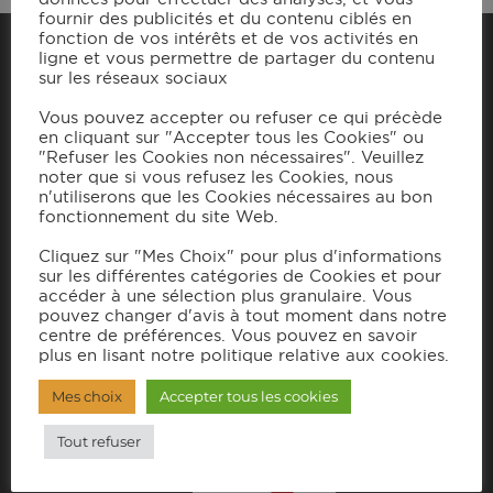
fournir des publicités et du contenu ciblés en
SAV
–
fonction de vos intérêts et de vos activités en
ligne et vous permettre de partager du contenu
– Conditions générales de ventes (C.G.V.)
sur les réseaux sociaux
– Conditions générales d’utilisation
Vous pouvez accepter ou refuser ce qui précède
(C.G.U.)
en cliquant sur "Accepter tous les Cookies" ou
– Politique de confidentialité
"Refuser les Cookies non nécessaires". Veuillez
noter que si vous refusez les Cookies, nous
– Politique de cookies
n'utiliserons que les Cookies nécessaires au bon
fonctionnement du site Web.
– Nous contacter
Cliquez sur "Mes Choix" pour plus d'informations
– Boutique
sur les différentes catégories de Cookies et pour
accéder à une sélection plus granulaire. Vous
– Espace Partenaire
pouvez changer d'avis à tout moment dans notre
centre de préférences. Vous pouvez en savoir
plus en lisant notre politique relative aux cookies.
Inscrivez-vous pour recevoir toutes nos
actualités
Mes choix
Accepter tous les cookies
Tout refuser
MAGAZINE DIGITAL