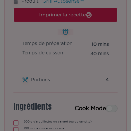
Grill Autosense™
Produit:
Imprimer la recette
Temps de préparation
10 mins
Temps de cuisson
30 mins
Portions:
4
Ingrédients
Cook Mode
600
g
d'aiguillettes de canard (ou de canette)
100
ml
de sauce soja douce