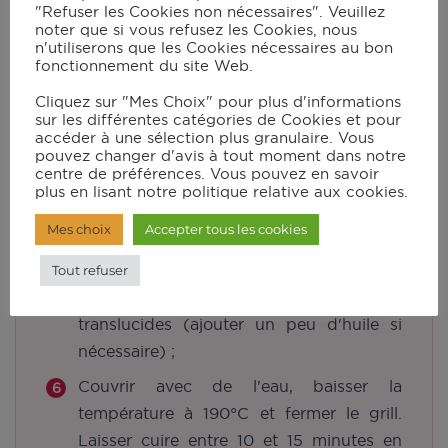
jusqu'au palier de cuisson souhaité (si
"Refuser les Cookies non nécessaires". Veuillez
noter que si vous refusez les Cookies, nous
vos aiguillettes sont très fines, préférer le
n'utiliserons que les Cookies nécessaires au bon
premier palier).
fonctionnement du site Web.
Placer l'accessoire plat de cuisson et
Cliquez sur "Mes Choix" pour plus d'informations
sur les différentes catégories de Cookies et pour
lancer le grill en mode manuel/240°C.
accéder à une sélection plus granulaire. Vous
Mettre de l'huile d'olive. Au bout de
pouvez changer d'avis à tout moment dans notre
centre de préférences. Vous pouvez en savoir
quelques instants, ajouter l'oignon
plus en lisant notre politique relative aux cookies.
émincé et remuer doucement à l'aide
Mes choix
Accepter tous les cookies
d'une spatule en silicone ;
Ajouter le riz (ou boulghour) et remuer
Tout refuser
jusqu'à ce que les grains deviennent
translucides (ajouter un peu d'huile si
nécessaire) ;
Couvrir avec de l'eau, baisser la
température à 190°C et fermer le grill.
Laisser cuire entre 10 et 15 minutes en