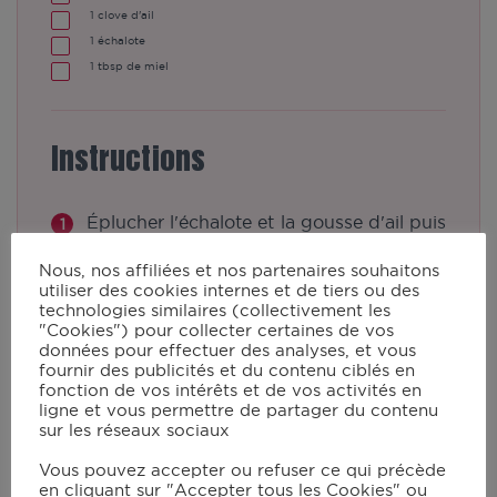
1
clove
d'ail
1
échalote
1
tbsp
de miel
Instructions
Éplucher l'échalote et la gousse d'ail puis
les hacher finement.
Nous, nos affiliées et nos partenaires souhaitons
Dans un plat creux, mélanger les
utiliser des cookies internes et de tiers ou des
technologies similaires (collectivement les
aiguillettes avec l'ail-échalote, la sauce
"Cookies") pour collecter certaines de vos
soja, le miel et le poivre. Faire mariner
données pour effectuer des analyses, et vous
fournir des publicités et du contenu ciblés en
pendant au moins 30 minutes.
fonction de vos intérêts et de vos activités en
ligne et vous permettre de partager du contenu
Sélectionner le programme "Bœuf" :
sur les réseaux sociaux
après préchauffage, déposer les
Vous pouvez accepter ou refuser ce qui précède
aiguillettes sur le grill et faire cuire
en cliquant sur "Accepter tous les Cookies" ou