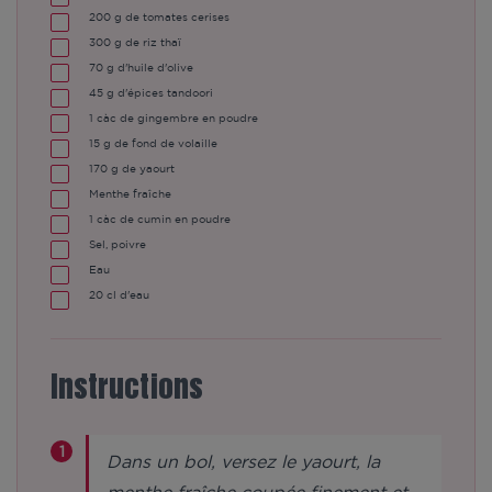
200
g de tomates cerises
300
g de riz thaï
70
g d'huile d'olive
45
g d'épices tandoori
1
càc de gingembre en poudre
15
g de fond de volaille
170
g de yaourt
Menthe fraîche
1
càc de cumin en poudre
Sel, poivre
Eau
20
cl d'eau
Instructions
Dans un bol, versez le yaourt, la