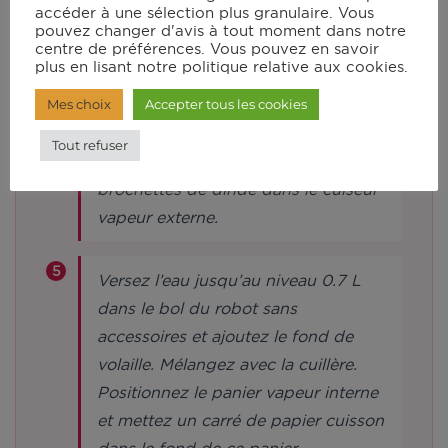
accéder à une sélection plus granulaire. Vous
pouvez changer d'avis à tout moment dans notre
Montez les brochettes sur des pics
centre de préférences. Vous pouvez en savoir
plus en lisant notre politique relative aux cookies.
en bois de 20 cm en alternant les
Mes choix
Accepter tous les cookies
cubes de dinde et de légumes.
Roulez les brochettes dans la
Tout refuser
marinade tandoori. Déposez les
brochettes de dinde dans le cuiseur
vapeur externe.
Versez l’eau jusqu’au niveau 0.7 L
dans le bol du robot sans
accessoires et ajoutez le fond de
volaille. Mélangez avec la cuillère.
Positionnez le panier vapeur interne
et mettez un carré de papier cuisson