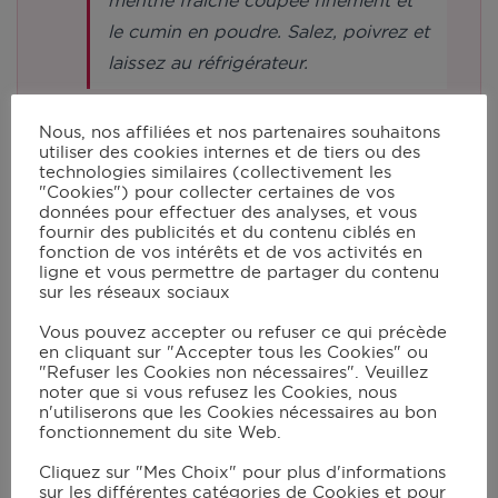
menthe fraîche coupée finement et
le cumin en poudre. Salez, poivrez et
laissez au réfrigérateur.
Dans un plat rectangulaire, mettez le
Nous, nos affiliées et nos partenaires souhaitons
utiliser des cookies internes et de tiers ou des
mélange d’épices tandoori, le
technologies similaires (collectivement les
"Cookies") pour collecter certaines de vos
gingembre en poudre et l’huile
données pour effectuer des analyses, et vous
d’olive. Taillez le filet de dinde en
fournir des publicités et du contenu ciblés en
fonction de vos intérêts et de vos activités en
cubes. Réservez.
ligne et vous permettre de partager du contenu
sur les réseaux sociaux
Épluchez l’oignon rouge et coupez-
Vous pouvez accepter ou refuser ce qui précède
en cliquant sur "Accepter tous les Cookies" ou
le en quartiers. Dissociez les
"Refuser les Cookies non nécessaires". Veuillez
quartiers d’oignon. Réservez. Lavez
noter que si vous refusez les Cookies, nous
n'utiliserons que les Cookies nécessaires au bon
et découpez le poivron jaune en
fonctionnement du site Web.
cubes. Lavez les tomates cerises.
Cliquez sur "Mes Choix" pour plus d'informations
Réservez.
sur les différentes catégories de Cookies et pour