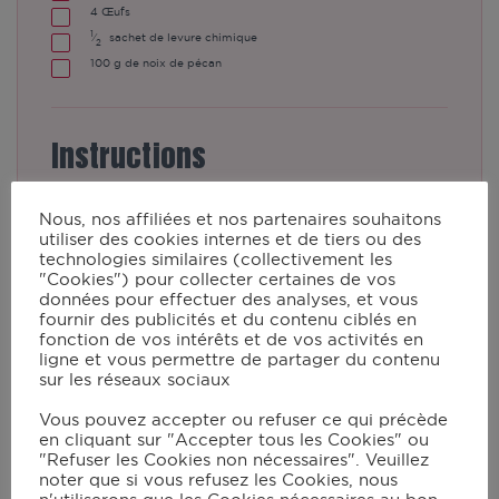
4
Œufs
1
⁄
sachet de levure chimique
2
100
g de noix de pécan
Instructions
Nous, nos affiliées et nos partenaires souhaitons
Préchauffez le four à 180°C (th. 6).
utiliser des cookies internes et de tiers ou des
technologies similaires (collectivement les
"Cookies") pour collecter certaines de vos
données pour effectuer des analyses, et vous
Mettez le beurre et le chocolat
fournir des publicités et du contenu ciblés en
coupés en morceaux dans le robot
fonction de vos intérêts et de vos activités en
ligne et vous permettre de partager du contenu
muni du couteau pour
sur les réseaux sociaux
pétrir/concasser. Mixez en vitesse 3 à
Vous pouvez accepter ou refuser ce qui précède
45°C pendant 10 min.
en cliquant sur "Accepter tous les Cookies" ou
"Refuser les Cookies non nécessaires". Veuillez
noter que si vous refusez les Cookies, nous
Raclez les bords du bol et ajoutez le