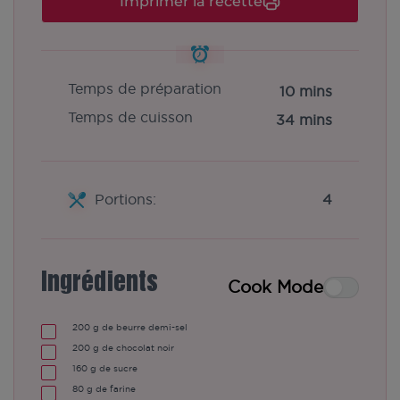
Imprimer la recette
Temps de préparation
10 mins
Temps de cuisson
34 mins
Portions:
4
Ingrédients
Cook Mode
200
g de beurre demi-sel
200
g de chocolat noir
160
g de sucre
80
g de farine