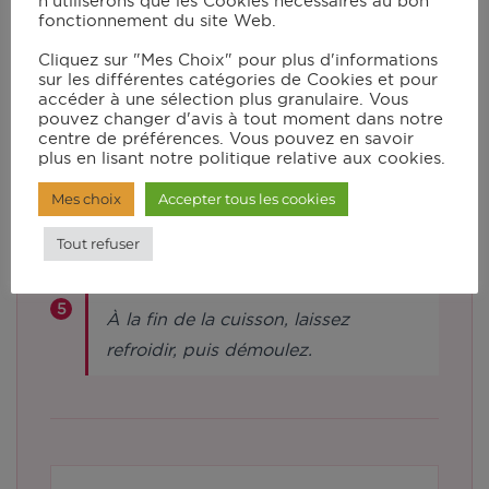
n'utiliserons que les Cookies nécessaires au bon
fonctionnement du site Web.
sucre, la farine, les œufs, la levure et
les noix de pécan. Lancez le
Cliquez sur "Mes Choix" pour plus d'informations
sur les différentes catégories de Cookies et pour
programme pâte P3 pour 3 min 40s.
accéder à une sélection plus granulaire. Vous
pouvez changer d'avis à tout moment dans notre
centre de préférences. Vous pouvez en savoir
Tapissez un moule carré de papier
plus en lisant notre politique relative aux cookies.
cuisson. Versez-y la pâte et
Mes choix
Accepter tous les cookies
enfournez pendant 20 à 30 min
Tout refuser
environ.
À la fin de la cuisson, laissez
refroidir, puis démoulez.